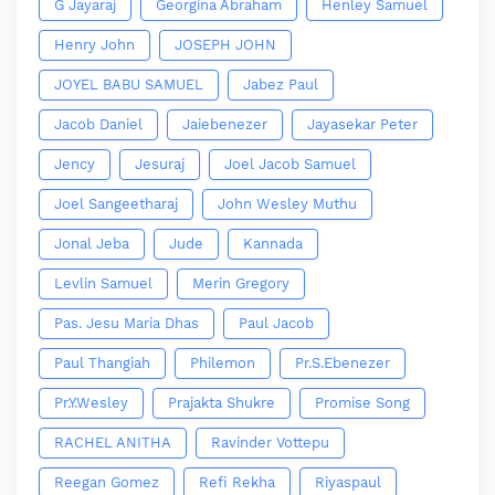
G Jayaraj
Georgina Abraham
Henley Samuel
Henry John
JOSEPH JOHN
JOYEL BABU SAMUEL
Jabez Paul
Jacob Daniel
Jaiebenezer
Jayasekar Peter
Jency
Jesuraj
Joel Jacob Samuel
Joel Sangeetharaj
John Wesley Muthu
Jonal Jeba
Jude
Kannada
Levlin Samuel
Merin Gregory
Pas. Jesu Maria Dhas
Paul Jacob
Paul Thangiah
Philemon
Pr.S.Ebenezer
Pr.Y.Wesley
Prajakta Shukre
Promise Song
RACHEL ANITHA
Ravinder Vottepu
Reegan Gomez
Refi Rekha
Riyaspaul