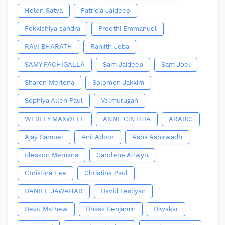
Helen Satya
Patricia Jaideep
Pokkishiya sandra
Preethi Emmanuel
RAVI BHARATH
Ranjith Jeba
SAMY PACHIGALLA
Sam Jaideep
Sam Joel
Sharon Merlena
Solomon Jakkim
Sophiya Allen Paul
Velmurugan
WESLEY MAXWELL
ANNE CINTHIA
ARABIC
Ajay Samuel
Anil Adoor
Asha Ashirwadh
Blesson Memana
Carolene Allwyn
Christina Lee
Christina Paul
DANIEL JAWAHAR
David Fesliyan
Devu Mathew
Dhass Benjamin
Diwakar