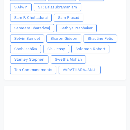
S.Alwin
S.P. Balasubramaniam
Sam P. Chelladurai
Sam Prasad
Sameera Bharadwaj
Sathiya Prabhakar
Selvin Samuel
Sharon Gideon
Shauline Felix
Shobi ashika
Sis. Jessy
Solomon Robert
Stanley Stephen
Swetha Mohan
Ten Commandments
VARATHARAJAN.H