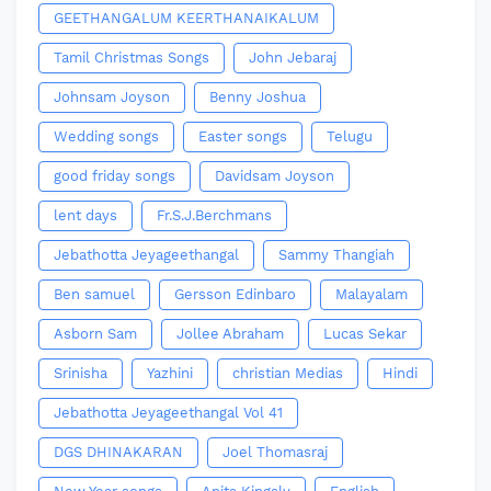
GEETHANGALUM KEERTHANAIKALUM
Tamil Christmas Songs
John Jebaraj
Johnsam Joyson
Benny Joshua
Wedding songs
Easter songs
Telugu
good friday songs
Davidsam Joyson
lent days
Fr.S.J.Berchmans
Jebathotta Jeyageethangal
Sammy Thangiah
Ben samuel
Gersson Edinbaro
Malayalam
Asborn Sam
Jollee Abraham
Lucas Sekar
Srinisha
Yazhini
christian Medias
Hindi
Jebathotta Jeyageethangal Vol 41
DGS DHINAKARAN
Joel Thomasraj