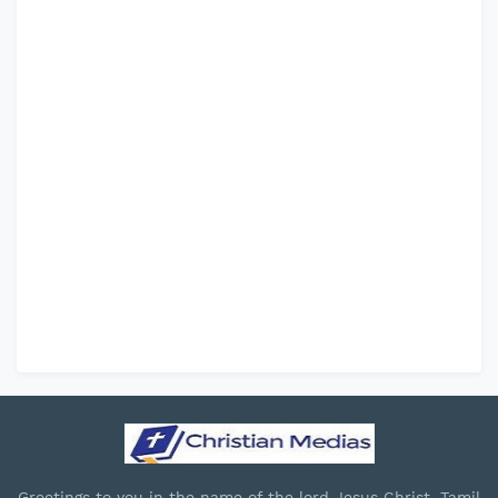
Greetings to you in the name of the lord Jesus Christ. Tamil