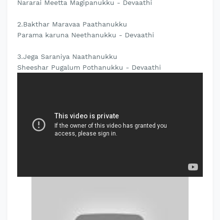
Nararai Meetta Magipanukku - Devaathi
2.Bakthar Maravaa Paathanukku
Parama karuna Neethanukku - Devaathi
3.Jega Saraniya Naathanukku
Sheeshar Pugalum Pothanukku - Devaathi