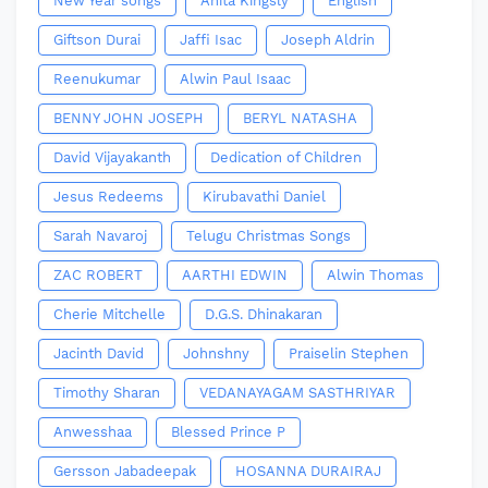
New Year songs
Anita Kingsly
English
Giftson Durai
Jaffi Isac
Joseph Aldrin
Reenukumar
Alwin Paul Isaac
BENNY JOHN JOSEPH
BERYL NATASHA
David Vijayakanth
Dedication of Children
Jesus Redeems
Kirubavathi Daniel
Sarah Navaroj
Telugu Christmas Songs
ZAC ROBERT
AARTHI EDWIN
Alwin Thomas
Cherie Mitchelle
D.G.S. Dhinakaran
Jacinth David
Johnshny
Praiselin Stephen
Timothy Sharan
VEDANAYAGAM SASTHRIYAR
Anwesshaa
Blessed Prince P
Gersson Jabadeepak
HOSANNA DURAIRAJ