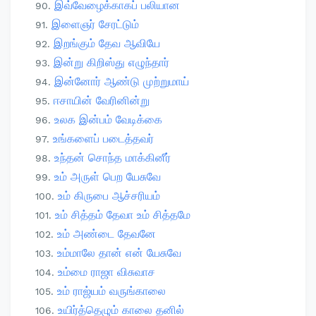
இவ்வேழைக்காகப் பலியான
இளைஞர் சேரட்டும்
இறங்கும் தேவ ஆவியே
இன்று கிறிஸ்து எழுந்தார்
இன்னோர் ஆண்டு முற்றுமாய்
ஈசாயின் வேரினின்று
உலக இன்பம் வேடிக்கை
உங்களைப் படைத்தவர்
உந்தன் சொந்த மாக்கினீர்
உம் அருள் பெற யேசுவே
உம் கிருபை ஆச்சரியம்
உம் சித்தம் தேவா உம் சித்தமே
உம் அண்டை தேவனே
உம்மாலே தான் என் யேசுவே
உம்மை ராஜா விசுவாச
உம் ராஜ்யம் வருங்காலை
உயிர்த்தெழும் காலை தனில்