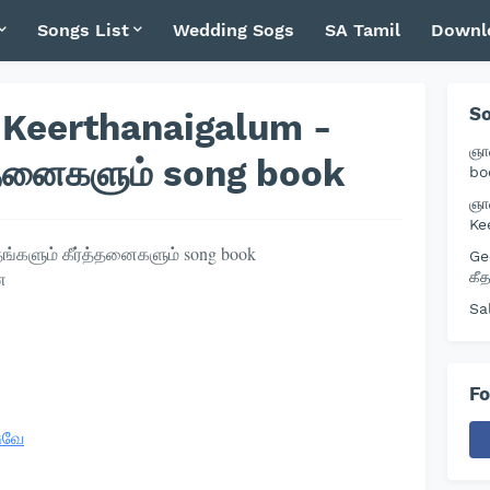
Songs List
Wedding Sogs
SA Tamil
Downl
So
Keerthanaigalum -
ஞா
த்தனைகளும் song book
bo
ஞா
Ke
தங்களும் கீர்த்தனைகளும் song book
Ge
ை
கீ
Sa
Fo
ுவே