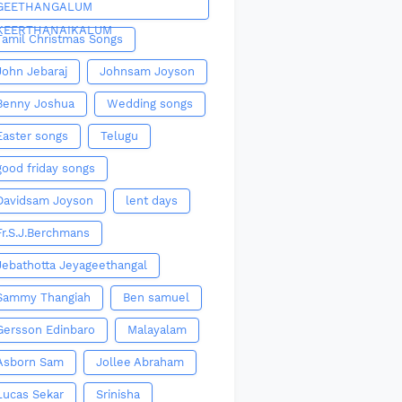
GEETHANGALUM
KEERTHANAIKALUM
Tamil Christmas Songs
John Jebaraj
Johnsam Joyson
Benny Joshua
Wedding songs
Easter songs
Telugu
good friday songs
Davidsam Joyson
lent days
Fr.S.J.Berchmans
Jebathotta Jeyageethangal
Sammy Thangiah
Ben samuel
Gersson Edinbaro
Malayalam
Asborn Sam
Jollee Abraham
Lucas Sekar
Srinisha