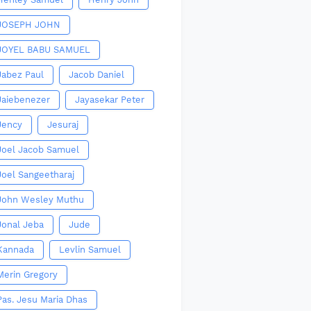
JOSEPH JOHN
JOYEL BABU SAMUEL
Jabez Paul
Jacob Daniel
Jaiebenezer
Jayasekar Peter
Jency
Jesuraj
Joel Jacob Samuel
Joel Sangeetharaj
John Wesley Muthu
Jonal Jeba
Jude
Kannada
Levlin Samuel
Merin Gregory
Pas. Jesu Maria Dhas