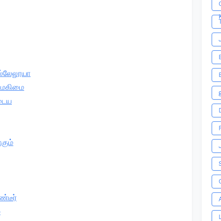
ல்லேலூயா
திமகிமை
டைய
கும்
்டீர்
்