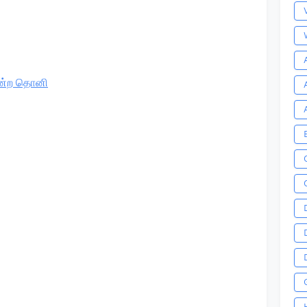
ன்ற தொனி