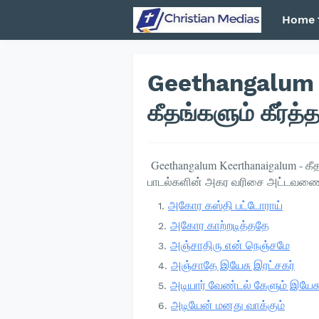
Home
Geethangalum 
கீதங்களும் கீர்
Geethangalum Keerthanaigalum - கீ
பாடல்களின் அகர வரிசை அட்டவண
அகோர கஸ்தி பட்டோராய்
அகோர காற்றடித்ததே
அஞ்சாதிரு என் நெஞ்சமே
அஞ்சாதே இயேசு இரட்சகர்
அடியார் வேண்டல் கேளும் இயேச
அடியேன் மனது வாக்கும்