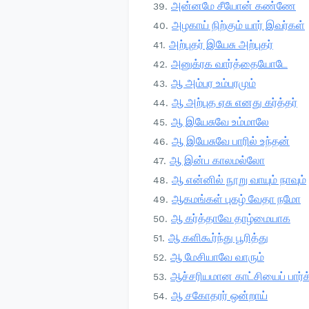
அன்னமே சீயோன் கண்ணே
அழகாய் நிற்கும் யார் இவர்கள்
அற்புதர் இயேசு அற்புதர்
அனுக்ரக வார்த்தையோடே
ஆ அம்பர உம்பரமும்
ஆ அற்புத ஏசு எனது கர்த்தர்
ஆ இயேசுவே உம்மாலே
ஆ இயேசுவே பாரில் உந்தன்
ஆ இன்ப காலமல்லோ
ஆ என்னில் நூறு வாயும் நாவும்
ஆகமங்கள் புகழ் வேதா நமோ
ஆ கர்த்தாவே தாழ்மையாக
ஆ களிகூர்ந்து பூரித்து
ஆ மேசியாவே வாரும்
ஆச்சரியமான காட்சியைப் பார்க
ஆ சகோதரர் ஒன்றாய்