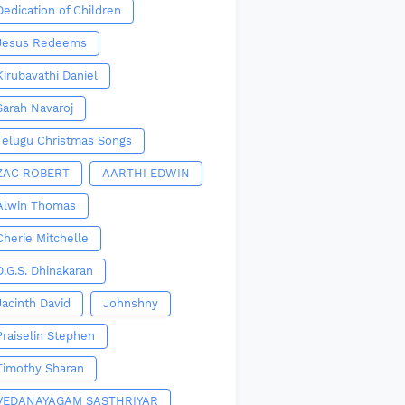
Dedication of Children
Jesus Redeems
Kirubavathi Daniel
Sarah Navaroj
Telugu Christmas Songs
ZAC ROBERT
AARTHI EDWIN
Alwin Thomas
Cherie Mitchelle
D.G.S. Dhinakaran
Jacinth David
Johnshny
Praiselin Stephen
Timothy Sharan
VEDANAYAGAM SASTHRIYAR