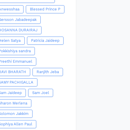
Anwesshaa
Blessed Prince P
Gersson Jabadeepak
HOSANNA DURAIRAJ
Helen Satya
Patricia Jaideep
Pokkishiya sandra
Preethi Emmanuel
RAVI BHARATH
Ranjith Jeba
SAMY PACHIGALLA
Sam Jaideep
Sam Joel
Sharon Merlena
Solomon Jakkim
Sophiya Allen Paul