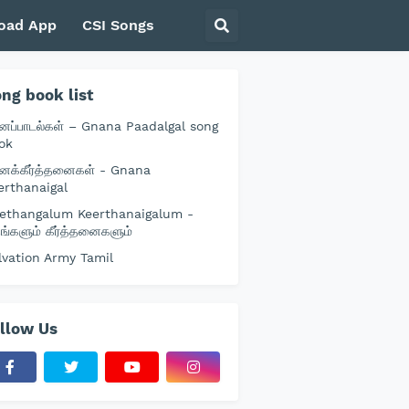
oad App
CSI Songs
ng book list
னப்பாடல்கள் – Gnana Paadalgal song
ok
னக்கீர்த்தனைகள் - Gnana
erthanaigal
ethangalum Keerthanaigalum -
தங்களும் கீர்த்தனைகளும்
lvation Army Tamil
llow Us