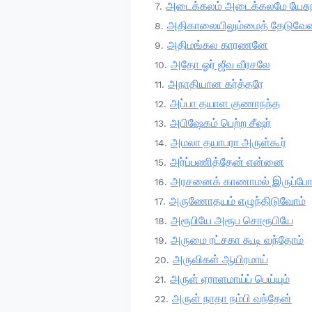
அடைக்கலம் அடைக்கலமே யேசுந
அதிகாலையிலும்மைத் தேடுவேன
அதிமங்கல காரணனே
அதோ ஓர் ஜீவ வீரசலே
அநாதியான கர்த்தரே
அப்பா தயாள குணாநந்த
அபிஷேகம் பெற்ற சீஷர்
அமலா தயாபரா அருள்கூர்
அர்ப்பணித்தேன் என்னை
அரசனைக் காணாமல் இருப்ப
அருணோதயம் எழுந்திடுவோம்
அரூபியே அரூப சொரூபியே
அருமை ரட்சகா கூடி வந்தோம்
அருவிகள் ஆயிரமாய்
அருள் ஏராளமாய்ப் பெய்யும்
அருள் நாதா நம்பி வந்தேன்