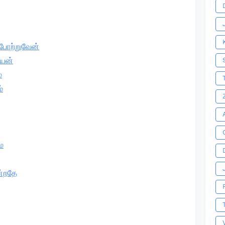
போற்றுவேன்
யேன்
்
்
ே
ன்றதே