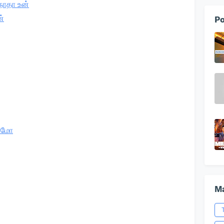
ாதா உன்
்
Po
ோமோ
Ma