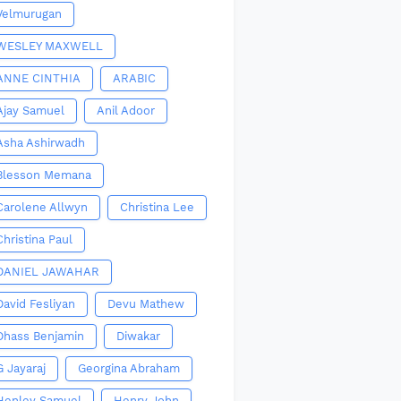
Velmurugan
WESLEY MAXWELL
ANNE CINTHIA
ARABIC
Ajay Samuel
Anil Adoor
Asha Ashirwadh
Blesson Memana
Carolene Allwyn
Christina Lee
Christina Paul
DANIEL JAWAHAR
David Fesliyan
Devu Mathew
Dhass Benjamin
Diwakar
G Jayaraj
Georgina Abraham
Henley Samuel
Henry John