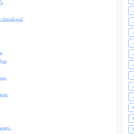
ம்
க் கொள்ளும்
று
்து
ாவை
வாசா
டலுடை