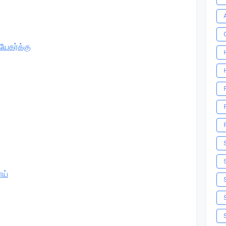
யேகர்க்கு
ய்