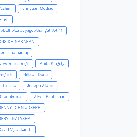
Yazhini
christian Medias
Hindi
Jebathotta Jeyageethangal Vol 41
DGS DHINAKARAN
Joel Thomasraj
New Year songs
Anita Kingsly
English
Giftson Durai
Jaffi Isac
Joseph Aldrin
Reenukumar
Alwin Paul Isaac
BENNY JOHN JOSEPH
BERYL NATASHA
David Vijayakanth