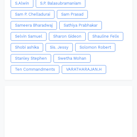
S.Alwin
S.P. Balasubramaniam
Sam P. Chelladurai
Sam Prasad
Sameera Bharadwaj
Sathiya Prabhakar
Selvin Samuel
Sharon Gideon
Shauline Felix
Shobi ashika
Sis. Jessy
Solomon Robert
Stanley Stephen
Swetha Mohan
Ten Commandments
VARATHARAJAN.H