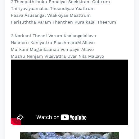
2.Theepaththuku Ennaiyai Seekkiram Oottrum
Thiriyaviyaamalae Theendiyae Yeattrum
Paava Asusangal Vilakkiyae Maattrum
Parisuththa Varam Thanthen Kuraikalai Theerum
3.Narkani Theadi Varum Kaalangalallavo
Naanoru Kaniyattra PaazhmaraM Allavo
Murkani Mugankaanaa Vempayir Allavo
Muzhu Nenjam Vilaivattra Uvar Nila Mallavo