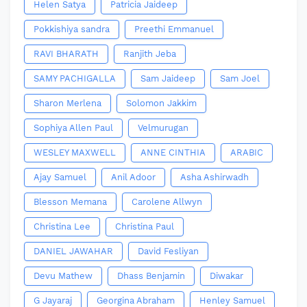
Helen Satya
Patricia Jaideep
Pokkishiya sandra
Preethi Emmanuel
RAVI BHARATH
Ranjith Jeba
SAMY PACHIGALLA
Sam Jaideep
Sam Joel
Sharon Merlena
Solomon Jakkim
Sophiya Allen Paul
Velmurugan
WESLEY MAXWELL
ANNE CINTHIA
ARABIC
Ajay Samuel
Anil Adoor
Asha Ashirwadh
Blesson Memana
Carolene Allwyn
Christina Lee
Christina Paul
DANIEL JAWAHAR
David Fesliyan
Devu Mathew
Dhass Benjamin
Diwakar
G Jayaraj
Georgina Abraham
Henley Samuel