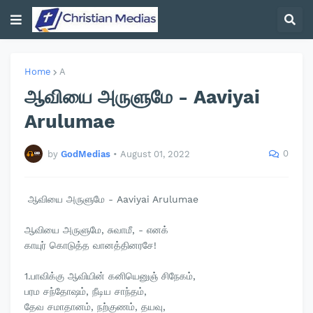
Home
A
ஆவியை அருளுமே - Aaviyai
Arulumae
0
by
GodMedias
•
August 01, 2022
ஆவியை அருளுமே - Aaviyai Arulumae
ஆவியை அருளுமே, சுவாமீ, - எனக்
காயுர் கொடுத்த வானத்தினரசே!
1.பாவிக்கு ஆவியின் கனியெனுஞ் சிநேகம்,
பரம சந்தோஷம், நீடிய சாந்தம்,
தேவ சமாதானம், நற்குணம், தயவு,