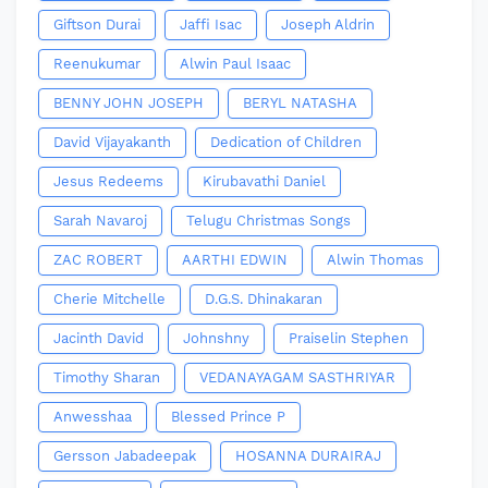
Giftson Durai
Jaffi Isac
Joseph Aldrin
Reenukumar
Alwin Paul Isaac
BENNY JOHN JOSEPH
BERYL NATASHA
David Vijayakanth
Dedication of Children
Jesus Redeems
Kirubavathi Daniel
Sarah Navaroj
Telugu Christmas Songs
ZAC ROBERT
AARTHI EDWIN
Alwin Thomas
Cherie Mitchelle
D.G.S. Dhinakaran
Jacinth David
Johnshny
Praiselin Stephen
Timothy Sharan
VEDANAYAGAM SASTHRIYAR
Anwesshaa
Blessed Prince P
Gersson Jabadeepak
HOSANNA DURAIRAJ