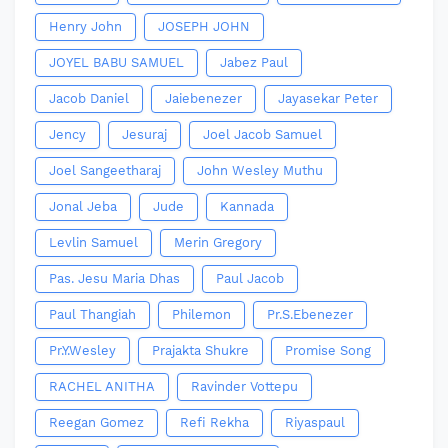
Henry John
JOSEPH JOHN
JOYEL BABU SAMUEL
Jabez Paul
Jacob Daniel
Jaiebenezer
Jayasekar Peter
Jency
Jesuraj
Joel Jacob Samuel
Joel Sangeetharaj
John Wesley Muthu
Jonal Jeba
Jude
Kannada
Levlin Samuel
Merin Gregory
Pas. Jesu Maria Dhas
Paul Jacob
Paul Thangiah
Philemon
Pr.S.Ebenezer
Pr.Y.Wesley
Prajakta Shukre
Promise Song
RACHEL ANITHA
Ravinder Vottepu
Reegan Gomez
Refi Rekha
Riyaspaul