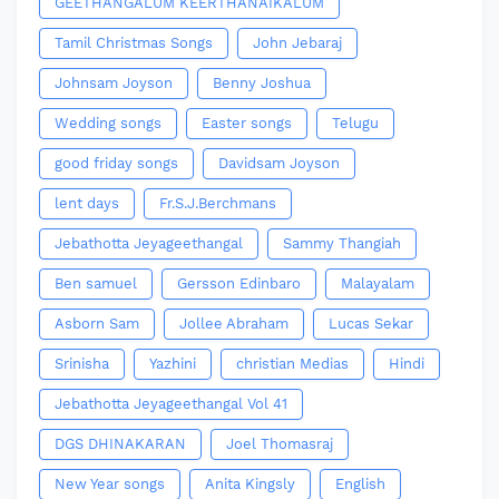
GEETHANGALUM KEERTHANAIKALUM
Tamil Christmas Songs
John Jebaraj
Johnsam Joyson
Benny Joshua
Wedding songs
Easter songs
Telugu
good friday songs
Davidsam Joyson
lent days
Fr.S.J.Berchmans
Jebathotta Jeyageethangal
Sammy Thangiah
Ben samuel
Gersson Edinbaro
Malayalam
Asborn Sam
Jollee Abraham
Lucas Sekar
Srinisha
Yazhini
christian Medias
Hindi
Jebathotta Jeyageethangal Vol 41
DGS DHINAKARAN
Joel Thomasraj
New Year songs
Anita Kingsly
English