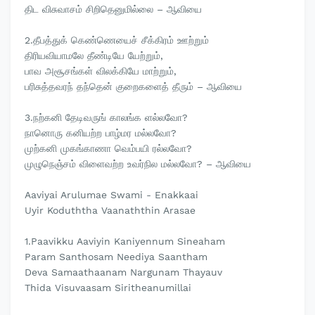
திட விசுவாசம் சிறிதெனுமில்லை – ஆவியை
2.தீபத்துக் கெண்ணெயைச் சீக்கிரம் ஊற்றும்
திரியவியாமலே தீண்டியே யேற்றும்,
பாவ அசூசங்கள் விலக்கியே மாற்றும்,
பரிசுத்தவரந் தந்தென் குறைகளைத் தீரும் – ஆவியை
3.நற்கனி தேடிவருங் காலங்க ளல்லவோ?
நானொரு கனியற்ற பாழ்மர மல்லவோ?
முற்கனி முகங்காணா வெம்பயி ரல்லவோ?
முழுநெஞ்சம் விளைவற்ற உவர்நில மல்லவோ? – ஆவியை
Aaviyai Arulumae Swami - Enakkaai
Uyir Koduththa Vaanaththin Arasae
1.Paavikku Aaviyin Kaniyennum Sineaham
Param Santhosam Neediya Saantham
Deva Samaathaanam Nargunam Thayauv
Thida Visuvaasam Siritheanumillai