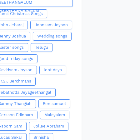
GEETHANGALUM
KEERTHANAIKALUM
Tamil Christmas Songs
John Jebaraj
Johnsam Joyson
Benny Joshua
Wedding songs
Easter songs
Telugu
good friday songs
Davidsam Joyson
lent days
Fr.S.J.Berchmans
Jebathotta Jeyageethangal
Sammy Thangiah
Ben samuel
Gersson Edinbaro
Malayalam
Asborn Sam
Jollee Abraham
Lucas Sekar
Srinisha