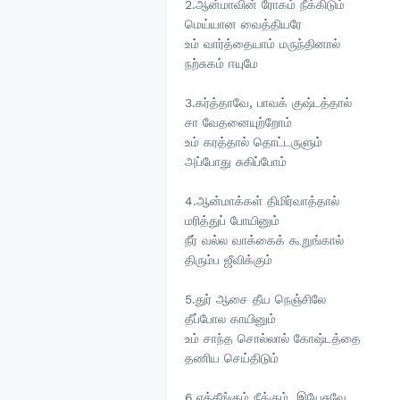
2.ஆன்மாவின் ரோகம் நீக்கிடும்
மெய்யான வைத்தியரே
உம் வார்த்தையாம் மருந்தினால்
நற்சுகம் ஈயுமே
3.கர்த்தாவே, பாவக் குஷ்டத்தால்
சா வேதனையுற்றோம்
உம் கரத்தால் தொட்டருளும்
அப்போது சுகிப்போம்
4.ஆன்மாக்கள் திமிர்வாத்தால்
மரித்துப் போயினும்
நீர் வல்ல வாக்கைக் கூறுங்கால்
திரும்ப ஜீவிக்கும்
5.துர் ஆசை தீய நெஞ்சிலே
தீப்போல காயினும்
உம் சாந்த சொல்லால் கோஷ்டத்தை
தணிய செய்திடும்
6.எத்தீங்கும் நீக்கும், இயேசுவே