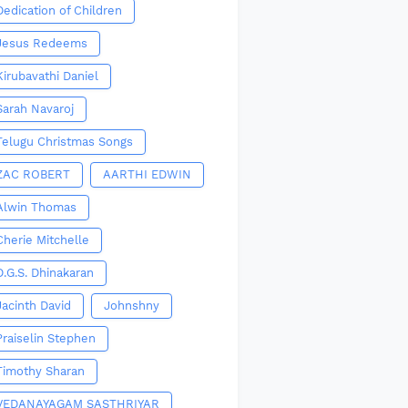
Dedication of Children
Jesus Redeems
Kirubavathi Daniel
Sarah Navaroj
Telugu Christmas Songs
ZAC ROBERT
AARTHI EDWIN
Alwin Thomas
Cherie Mitchelle
D.G.S. Dhinakaran
Jacinth David
Johnshny
Praiselin Stephen
Timothy Sharan
VEDANAYAGAM SASTHRIYAR