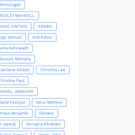
Velmurugan
WESLEY MAXWELL
ANNE CINTHIA
ARABIC
Ajay Samuel
Anil Adoor
Asha Ashirwadh
Blesson Memana
Carolene Allwyn
Christina Lee
Christina Paul
DANIEL JAWAHAR
David Fesliyan
Devu Mathew
Dhass Benjamin
Diwakar
G Jayaraj
Georgina Abraham
Henley Samuel
Henry John