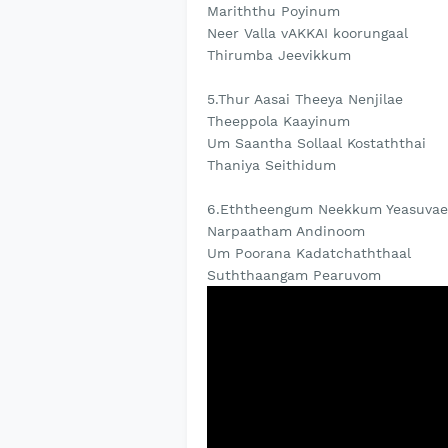
Mariththu Poyinum
Neer Valla vAKKAI koorungaal
Thirumba Jeevikkum
5.Thur Aasai Theeya Nenjilae
Theeppola Kaayinum
Um Saantha Sollaal Kostaththai
Thaniya Seithidum
6.Eththeengum Neekkum Yeasuvae
Narpaatham Andinoom
Um Poorana Kadatchaththaal
Suththaangam Pearuvom