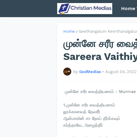
Home
Home
Geethangalum Keerthanaigal
முன்னே சரீர வை
Sareera Vaith
by
GodMedias
•
August 04, 2022
முன்னே சரீர வைத்தியனாம் - Munnae
1.முன்னே சரீர வைத்தியனாம்
லூக்காவைத் தேவரீர்
ஆன்மாவின் சா நோய் தீர்க்கவும்
கர்த்தாவே, அழைத்தீர்