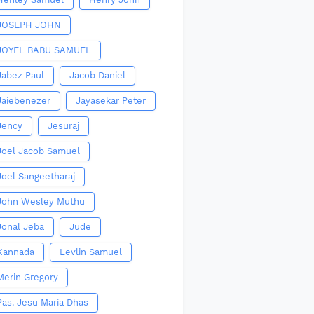
JOSEPH JOHN
JOYEL BABU SAMUEL
Jabez Paul
Jacob Daniel
Jaiebenezer
Jayasekar Peter
Jency
Jesuraj
Joel Jacob Samuel
Joel Sangeetharaj
John Wesley Muthu
Jonal Jeba
Jude
Kannada
Levlin Samuel
Merin Gregory
Pas. Jesu Maria Dhas