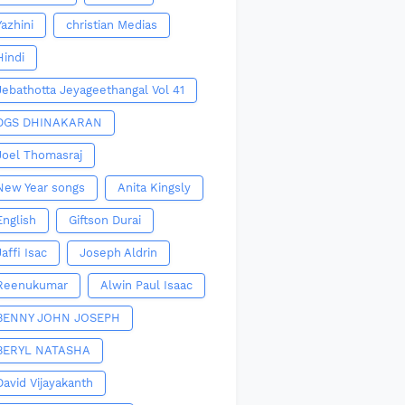
Yazhini
christian Medias
Hindi
Jebathotta Jeyageethangal Vol 41
DGS DHINAKARAN
Joel Thomasraj
New Year songs
Anita Kingsly
English
Giftson Durai
Jaffi Isac
Joseph Aldrin
Reenukumar
Alwin Paul Isaac
BENNY JOHN JOSEPH
BERYL NATASHA
David Vijayakanth