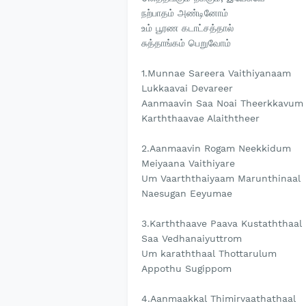
நற்பாதம் அண்டினோம்
உம் பூரண கடாட்சத்தால்
சுத்தாங்கம் பெறுவோம்
1.Munnae Sareera Vaithiyanaam
Lukkaavai Devareer
Aanmaavin Saa Noai Theerkkavum
Karththaavae Alaiththeer
2.Aanmaavin Rogam Neekkidum
Meiyaana Vaithiyare
Um Vaarththaiyaam Marunthinaal
Naesugan Eeyumae
3.Karththaave Paava Kustaththaal
Saa Vedhanaiyuttrom
Um karaththaal Thottarulum
Appothu Sugippom
4.Aanmaakkal Thimirvaathathaal