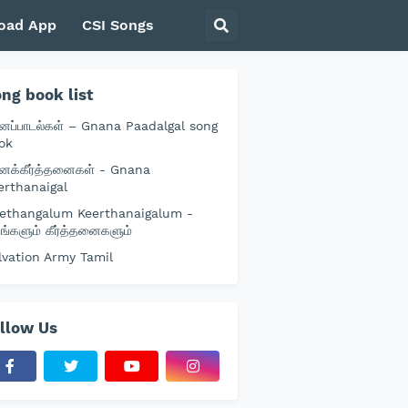
oad App
CSI Songs
ng book list
னப்பாடல்கள் – Gnana Paadalgal song
ok
னக்கீர்த்தனைகள் - Gnana
erthanaigal
ethangalum Keerthanaigalum -
தங்களும் கீர்த்தனைகளும்
lvation Army Tamil
llow Us