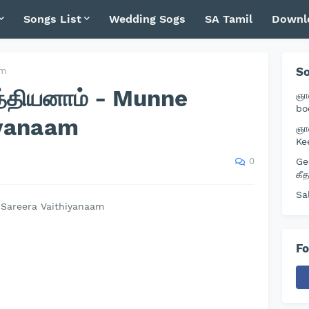
Songs List
Wedding Sogs
SA Tamil
Downl
So
um
த்தியனாம் - Munne
ஞா
bo
iyanaam
ஞா
Ke
0
Ge
கீ
Sa
 Sareera Vaithiyanaam
Fo