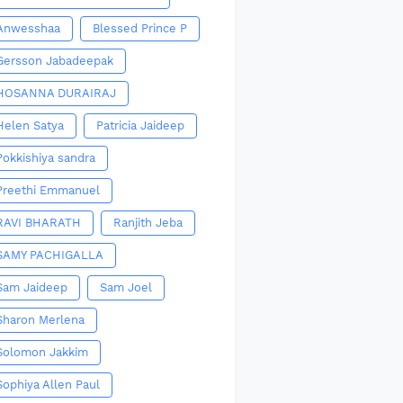
Anwesshaa
Blessed Prince P
Gersson Jabadeepak
HOSANNA DURAIRAJ
Helen Satya
Patricia Jaideep
Pokkishiya sandra
Preethi Emmanuel
RAVI BHARATH
Ranjith Jeba
SAMY PACHIGALLA
Sam Jaideep
Sam Joel
Sharon Merlena
Solomon Jakkim
Sophiya Allen Paul