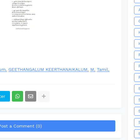
lum
GEETHANGALUM KEERTHANAIKALUM
M
Tamil
ter
Post a Comment (0)