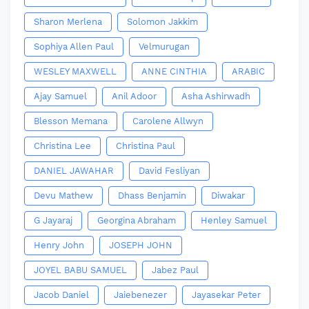
Sharon Merlena
Solomon Jakkim
Sophiya Allen Paul
Velmurugan
WESLEY MAXWELL
ANNE CINTHIA
ARABIC
Ajay Samuel
Anil Adoor
Asha Ashirwadh
Blesson Memana
Carolene Allwyn
Christina Lee
Christina Paul
DANIEL JAWAHAR
David Fesliyan
Devu Mathew
Dhass Benjamin
Diwakar
G Jayaraj
Georgina Abraham
Henley Samuel
Henry John
JOSEPH JOHN
JOYEL BABU SAMUEL
Jabez Paul
Jacob Daniel
Jaiebenezer
Jayasekar Peter