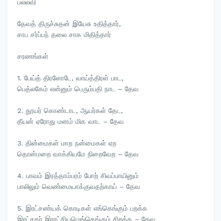
பல்லவி
தேவத் திருச்சுதன் இயேசு உதித்தார்,
சாப சர்ப்பந் தலை சாக மிதித்தார்
சரணங்கள்
1. பேய்த் திரளோடே, வாய்த்திரள் பாட,
பெத்லகேம் என்னும் பெரும்பதி நாட – தேவ
2. தூயர் கொண்டாட, ஆயர்கள் தேட,
தீயன் ஏரோது மனம் மிக வாட – தேவ
3. தின்மைகள் மாற நன்மைகள் ஏற
தொன்மறை வாக்கியமே நிறைவேற – தேவ
4. பாவம் இரத்தாம்பரம் போற் சிவப்பாயினும்
பாலிலும் வெண்மையாக்குவதற்காய் – தேவ
5. இரட்சண்யக் கொடிகள் எங்கெங்கும் பறக்க
இரட்சகர் இராட்சியமெங்கெங்கும் சிறக்க – தேவ