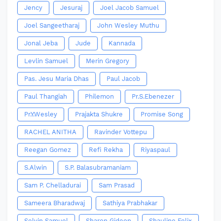
Jency
Jesuraj
Joel Jacob Samuel
Joel Sangeetharaj
John Wesley Muthu
Jonal Jeba
Jude
Kannada
Levlin Samuel
Merin Gregory
Pas. Jesu Maria Dhas
Paul Jacob
Paul Thangiah
Philemon
Pr.S.Ebenezer
Pr.Y.Wesley
Prajakta Shukre
Promise Song
RACHEL ANITHA
Ravinder Vottepu
Reegan Gomez
Refi Rekha
Riyaspaul
S.Alwin
S.P. Balasubramaniam
Sam P. Chelladurai
Sam Prasad
Sameera Bharadwaj
Sathiya Prabhakar
Selvin Samuel
Sharon Gideon
Shauline Felix