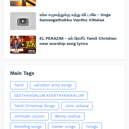
உங்க சமூகத்துக்கு வந்து விட்டாலே - Unga
Samoogathukku Vanthu Vittalae
EL PERAZIM - ஏல் பிராசீம் Tamil Christian
new worship song lyrics
Main Tags
Tamil
salvation army songs
GEETHANGALUM KEERTHANAIKALUM
Tamil Christmas Songs
John Jebaraj
Johnsam Joyson
Benny Joshua
Wedding songs
Easter songs
Telugu