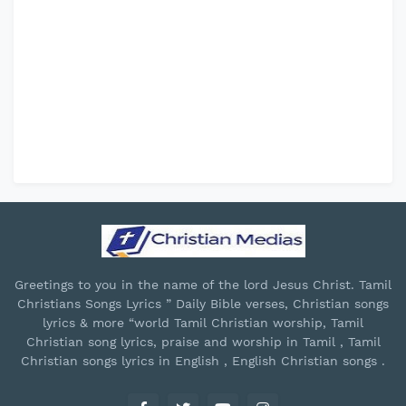
Greetings to you in the name of the lord Jesus Christ. Tamil
Christians Songs Lyrics ” Daily Bible verses, Christian songs
lyrics & more “world Tamil Christian worship, Tamil
Christian song lyrics, praise and worship in Tamil , Tamil
Christian songs lyrics in English , English Christian songs .