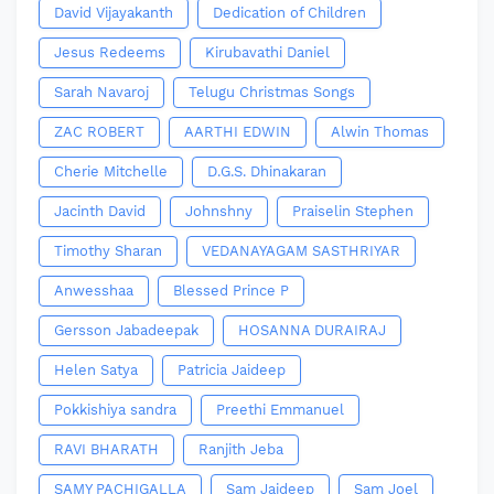
David Vijayakanth
Dedication of Children
Jesus Redeems
Kirubavathi Daniel
Sarah Navaroj
Telugu Christmas Songs
ZAC ROBERT
AARTHI EDWIN
Alwin Thomas
Cherie Mitchelle
D.G.S. Dhinakaran
Jacinth David
Johnshny
Praiselin Stephen
Timothy Sharan
VEDANAYAGAM SASTHRIYAR
Anwesshaa
Blessed Prince P
Gersson Jabadeepak
HOSANNA DURAIRAJ
Helen Satya
Patricia Jaideep
Pokkishiya sandra
Preethi Emmanuel
RAVI BHARATH
Ranjith Jeba
SAMY PACHIGALLA
Sam Jaideep
Sam Joel