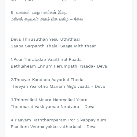
6. வானவர் புகழ ஈனர்கள் இகழ
மகிலத் தடியவர் அகம் மிக மகிழ – தேவ
Deva Thirusuthan Yesu Uthithaar
Saaba Sarpanth Thalai Saaga Mithithaar
1.Peai Thiralodae Vaaithiral Paada
Bethlaheam Ennum Perumpathi Naada- Deva
2.Thooyar Kondada Aayarkal Theda
Theeyan Yearothu Manam Miga vaada - Deva
3.Thinmaikal Maara Nanmaikal Yeara
Thonmarai Vakkiyamae Niraivera - Deva
4.Paavam Raththamparam Por Sivappayinum
Paalilum Venmaiyakku vatharkaai - Deva