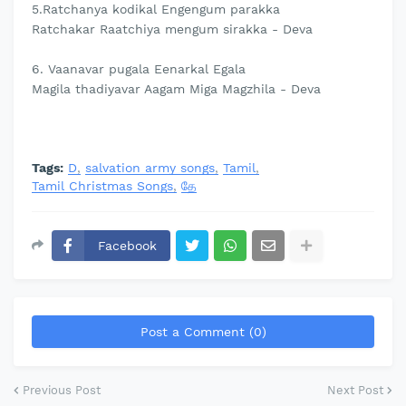
5.Ratchanya kodikal Engengum parakka
Ratchakar Raatchiya mengum sirakka - Deva
6. Vaanavar pugala Eenarkal Egala
Magila thadiyavar Aagam Miga Magzhila - Deva
Tags:
D
salvation army songs
Tamil
Tamil Christmas Songs
தே
Facebook
Post a Comment (0)
Previous Post
Next Post