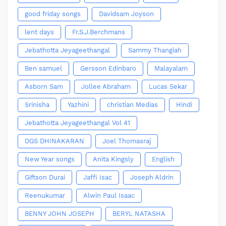
good friday songs
Davidsam Joyson
lent days
Fr.S.J.Berchmans
Jebathotta Jeyageethangal
Sammy Thangiah
Ben samuel
Gersson Edinbaro
Malayalam
Asborn Sam
Jollee Abraham
Lucas Sekar
Srinisha
Yazhini
christian Medias
Hindi
Jebathotta Jeyageethangal Vol 41
DGS DHINAKARAN
Joel Thomasraj
New Year songs
Anita Kingsly
English
Giftson Durai
Jaffi Isac
Joseph Aldrin
Reenukumar
Alwin Paul Isaac
BENNY JOHN JOSEPH
BERYL NATASHA