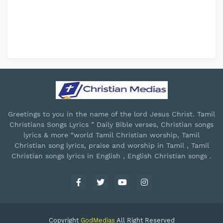
Greetings to you in the name of the lord Jesus Christ. Tamil
Christians Songs Lyrics ” Daily Bible verses, Christian songs
lyrics & more “world Tamil Christian worship, Tamil
Christian song lyrics, praise and worship in Tamil , Tamil
Christian songs lyrics in English , English Christian songs .
Copyright
GodMedias
All Right Reserved