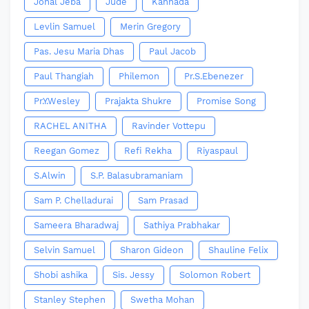
Jonal Jeba
Jude
Kannada
Levlin Samuel
Merin Gregory
Pas. Jesu Maria Dhas
Paul Jacob
Paul Thangiah
Philemon
Pr.S.Ebenezer
Pr.Y.Wesley
Prajakta Shukre
Promise Song
RACHEL ANITHA
Ravinder Vottepu
Reegan Gomez
Refi Rekha
Riyaspaul
S.Alwin
S.P. Balasubramaniam
Sam P. Chelladurai
Sam Prasad
Sameera Bharadwaj
Sathiya Prabhakar
Selvin Samuel
Sharon Gideon
Shauline Felix
Shobi ashika
Sis. Jessy
Solomon Robert
Stanley Stephen
Swetha Mohan