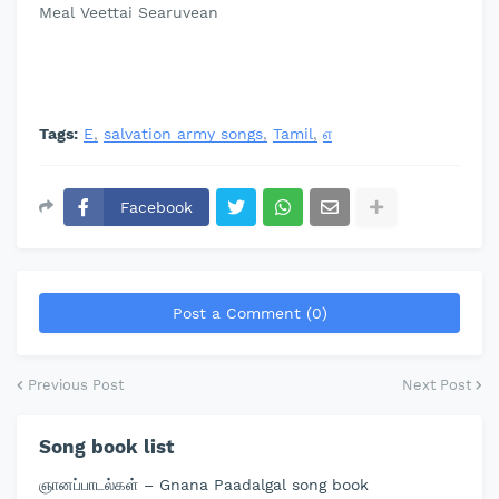
Meal Veettai Searuvean
Tags:
E
salvation army songs
Tamil
எ
Facebook
Post a Comment (0)
Previous Post
Next Post
Song book list
ஞானப்பாடல்கள் – Gnana Paadalgal song book