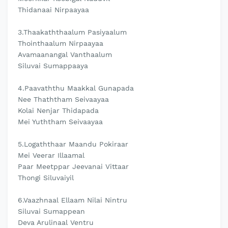
Thidanaai Nirpaayaa
3.Thaakaththaalum Pasiyaalum
Thointhaalum Nirpaayaa
Avamaanangal Vanthaalum
Siluvai Sumappaaya
4.Paavaththu Maakkal Gunapada
Nee Thaththam Seivaayaa
Kolai Nenjar Thidapada
Mei Yuththam Seivaayaa
5.Logaththaar Maandu Pokiraar
Mei Veerar Illaamal
Paar Meetppar Jeevanai Vittaar
Thongi Siluvaiyil
6.Vaazhnaal Ellaam Nilai Nintru
Siluvai Sumappean
Deva Arulinaal Ventru