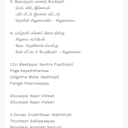
5. லோகத்தார் மாண்டு போகிறார்!
மெய் வீரர், இல்லாமல்
பார்! மீட்பர் ஜீவனை விட்டார்
தொங்கி சிலுவையில்! - சிலுவையை
6. வாழ்நாள் எல்லாம் நிலை நின்று
சிலுவை சுமப்பேன்
தேவ அருளினால் வென்று
மேல் வீட்டைச் சேருவேன்! - சிலுவையை
1.En Meetppar Sentra Paathaiyil
Poga Aayaththamaa
Golgotha Malai Vaathaiyil
Pangai Pearuvaayaa
Siluvaiyai Naan Videan
Siluvaiyai Naan Videan
2.Ooraar Enaththaar Maththiyil
Thunbam Sakippaayaa
Moorkkar Koobigal Naduvil