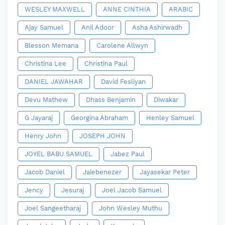
WESLEY MAXWELL
ANNE CINTHIA
ARABIC
Ajay Samuel
Anil Adoor
Asha Ashirwadh
Blesson Memana
Carolene Allwyn
Christina Lee
Christina Paul
DANIEL JAWAHAR
David Fesliyan
Devu Mathew
Dhass Benjamin
Diwakar
G Jayaraj
Georgina Abraham
Henley Samuel
Henry John
JOSEPH JOHN
JOYEL BABU SAMUEL
Jabez Paul
Jacob Daniel
Jaiebenezer
Jayasekar Peter
Jency
Jesuraj
Joel Jacob Samuel
Joel Sangeetharaj
John Wesley Muthu