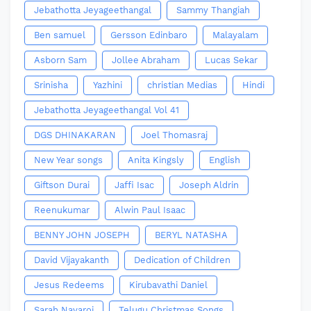
Jebathotta Jeyageethangal
Sammy Thangiah
Ben samuel
Gersson Edinbaro
Malayalam
Asborn Sam
Jollee Abraham
Lucas Sekar
Srinisha
Yazhini
christian Medias
Hindi
Jebathotta Jeyageethangal Vol 41
DGS DHINAKARAN
Joel Thomasraj
New Year songs
Anita Kingsly
English
Giftson Durai
Jaffi Isac
Joseph Aldrin
Reenukumar
Alwin Paul Isaac
BENNY JOHN JOSEPH
BERYL NATASHA
David Vijayakanth
Dedication of Children
Jesus Redeems
Kirubavathi Daniel
Sarah Navaroj
Telugu Christmas Songs