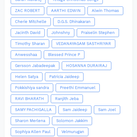
ZAC ROBERT
AARTHI EDWIN
Alwin Thomas
Cherie Mitchelle
D.G.S. Dhinakaran
Jacinth David
Johnshny
Praiselin Stephen
Timothy Sharan
VEDANAYAGAM SASTHRIYAR
Anwesshaa
Blessed Prince P
Gersson Jabadeepak
HOSANNA DURAIRAJ
Helen Satya
Patricia Jaideep
Pokkishiya sandra
Preethi Emmanuel
RAVI BHARATH
Ranjith Jeba
SAMY PACHIGALLA
Sam Jaideep
Sam Joel
Sharon Merlena
Solomon Jakkim
Sophiya Allen Paul
Velmurugan