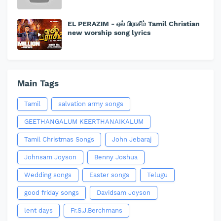
EL PERAZIM - ஏல் பிராசீம் Tamil Christian
new worship song lyrics
Main Tags
Tamil
salvation army songs
GEETHANGALUM KEERTHANAIKALUM
Tamil Christmas Songs
John Jebaraj
Johnsam Joyson
Benny Joshua
Wedding songs
Easter songs
Telugu
good friday songs
Davidsam Joyson
lent days
Fr.S.J.Berchmans