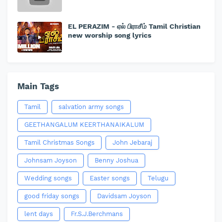
EL PERAZIM - ஏல் பிராசீம் Tamil Christian
new worship song lyrics
Main Tags
Tamil
salvation army songs
GEETHANGALUM KEERTHANAIKALUM
Tamil Christmas Songs
John Jebaraj
Johnsam Joyson
Benny Joshua
Wedding songs
Easter songs
Telugu
good friday songs
Davidsam Joyson
lent days
Fr.S.J.Berchmans