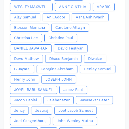
WESLEY MAXWELL
ANNE CINTHIA
ARABIC
Ajay Samuel
Anil Adoor
Asha Ashirwadh
Blesson Memana
Carolene Allwyn
Christina Lee
Christina Paul
DANIEL JAWAHAR
David Fesliyan
Devu Mathew
Dhass Benjamin
Diwakar
G Jayaraj
Georgina Abraham
Henley Samuel
Henry John
JOSEPH JOHN
JOYEL BABU SAMUEL
Jabez Paul
Jacob Daniel
Jaiebenezer
Jayasekar Peter
Jency
Jesuraj
Joel Jacob Samuel
Joel Sangeetharaj
John Wesley Muthu