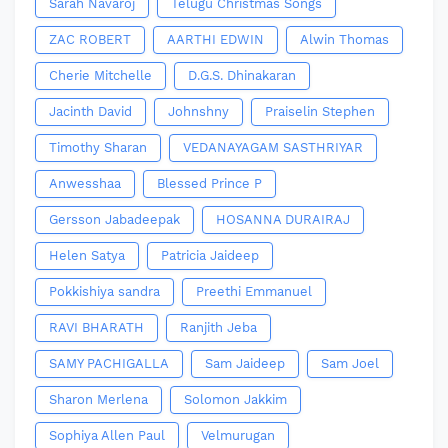
Sarah Navaroj
Telugu Christmas Songs
ZAC ROBERT
AARTHI EDWIN
Alwin Thomas
Cherie Mitchelle
D.G.S. Dhinakaran
Jacinth David
Johnshny
Praiselin Stephen
Timothy Sharan
VEDANAYAGAM SASTHRIYAR
Anwesshaa
Blessed Prince P
Gersson Jabadeepak
HOSANNA DURAIRAJ
Helen Satya
Patricia Jaideep
Pokkishiya sandra
Preethi Emmanuel
RAVI BHARATH
Ranjith Jeba
SAMY PACHIGALLA
Sam Jaideep
Sam Joel
Sharon Merlena
Solomon Jakkim
Sophiya Allen Paul
Velmurugan