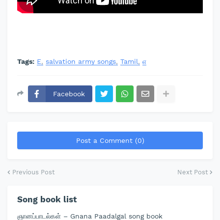
Tags:
E
salvation army songs
Tamil
எ
Facebook
Post a Comment (0)
Previous Post
Next Post
Song book list
ஞானப்பாடல்கள் – Gnana Paadalgal song book