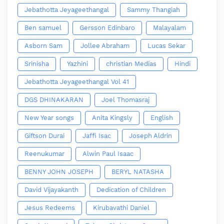
Jebathotta Jeyageethangal
Sammy Thangiah
Ben samuel
Gersson Edinbaro
Malayalam
Asborn Sam
Jollee Abraham
Lucas Sekar
Srinisha
Yazhini
christian Medias
Hindi
Jebathotta Jeyageethangal Vol 41
DGS DHINAKARAN
Joel Thomasraj
New Year songs
Anita Kingsly
English
Giftson Durai
Jaffi Isac
Joseph Aldrin
Reenukumar
Alwin Paul Isaac
BENNY JOHN JOSEPH
BERYL NATASHA
David Vijayakanth
Dedication of Children
Jesus Redeems
Kirubavathi Daniel