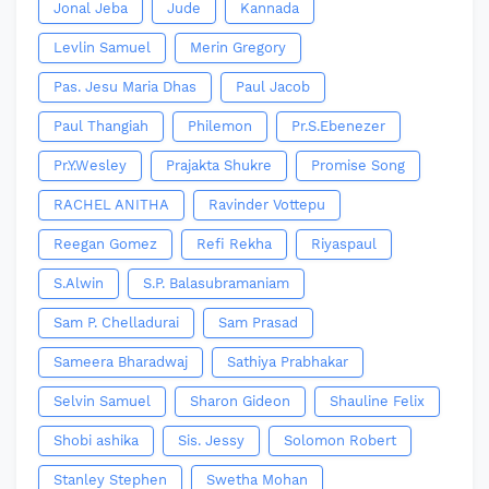
Jonal Jeba
Jude
Kannada
Levlin Samuel
Merin Gregory
Pas. Jesu Maria Dhas
Paul Jacob
Paul Thangiah
Philemon
Pr.S.Ebenezer
Pr.Y.Wesley
Prajakta Shukre
Promise Song
RACHEL ANITHA
Ravinder Vottepu
Reegan Gomez
Refi Rekha
Riyaspaul
S.Alwin
S.P. Balasubramaniam
Sam P. Chelladurai
Sam Prasad
Sameera Bharadwaj
Sathiya Prabhakar
Selvin Samuel
Sharon Gideon
Shauline Felix
Shobi ashika
Sis. Jessy
Solomon Robert
Stanley Stephen
Swetha Mohan