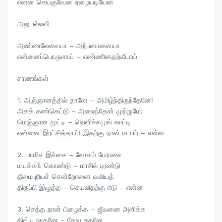
என்ன செய்குவேன் ஏழையடியேன்
அனுபல்லவி
அண்ணலேசையா – அற்பனானையா
என்னைப்பொருளாய் – எண்ணினதற்கீடாய்
சரணங்கள்
1. அஞ்ஞானத்தில் தானே – அமிழ்ந்திருந்தேனே!
அகக் கண்கெட்டு – அலைந்தேன் முற்றுமே;
மெஞ்ஞான மூட்டி – வெளிச்சமுங் காட்டி
என்னை இரட்சித்தாய்! இதற்கு நான் ஈடாய் – என்ன
2. மாமிச இச்சை – லோகம் பேராசை
மயக்கங் கொண்டு – மாசில் புரண்டு
தீமைபுரியச் சென்றோனை வலியத்
திருப்பி இழுத்த – செயலிதற்கு ஈடு – என்ன
3. செத்த நான் பிழைக்க – ஜீவனை அளிக்க
திவ்ய நாதனே – தேவ சுதனே