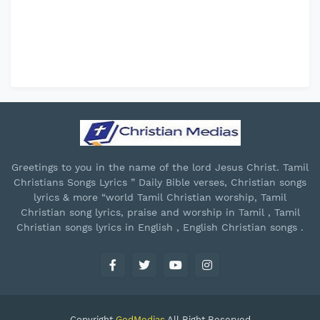
Greetings to you in the name of the lord Jesus Christ. Tamil
Christians Songs Lyrics ” Daily Bible verses, Christian songs
lyrics & more “world Tamil Christian worship, Tamil
Christian song lyrics, praise and worship in Tamil , Tamil
Christian songs lyrics in English , English Christian songs .
Copyright
GodMedias
All Right Reserved