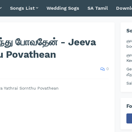
Songs List
Wedding Sogs
SA Tamil
Downl
So
்ந்து போவதேன் - Jeeva
ஞா
bo
hu Povathean
ஞா
Ke
0
Ge
கீ
Sa
va Yathrai Sornthu Povathean
Fo