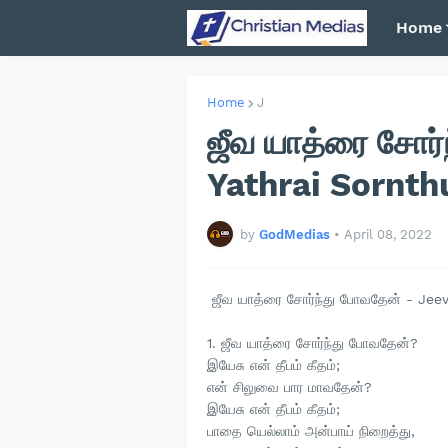
Home
Home
J
ஜீவ யாத்ரை சோர
Yathrai Sornt
by
GodMedias
•
April 08, 2022
ஜீவ யாத்ரை சோர்ந்து போவதேன் - Jee
1. ஜீவ யாத்ரை சோர்ந்து போவதேன்?
இயேசு என் தீபம் கீதம்;
என் சிலுவை பார மாவதேன்?
இயேசு என் தீபம் கீதம்;
பாதை யெல்லாம் அன்பாய் நிறைத்து,