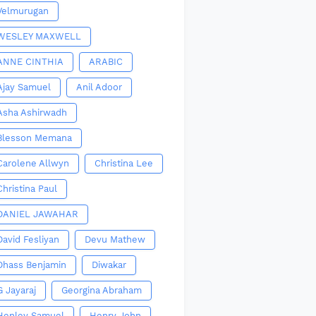
Velmurugan
WESLEY MAXWELL
ANNE CINTHIA
ARABIC
Ajay Samuel
Anil Adoor
Asha Ashirwadh
Blesson Memana
Carolene Allwyn
Christina Lee
Christina Paul
DANIEL JAWAHAR
David Fesliyan
Devu Mathew
Dhass Benjamin
Diwakar
G Jayaraj
Georgina Abraham
Henley Samuel
Henry John