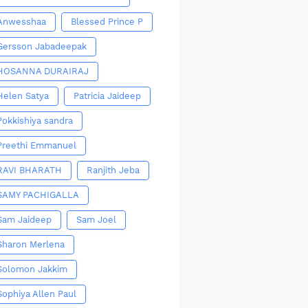
Anwesshaa
Blessed Prince P
Gersson Jabadeepak
HOSANNA DURAIRAJ
Helen Satya
Patricia Jaideep
Pokkishiya sandra
Preethi Emmanuel
RAVI BHARATH
Ranjith Jeba
SAMY PACHIGALLA
Sam Jaideep
Sam Joel
Sharon Merlena
Solomon Jakkim
Sophiya Allen Paul