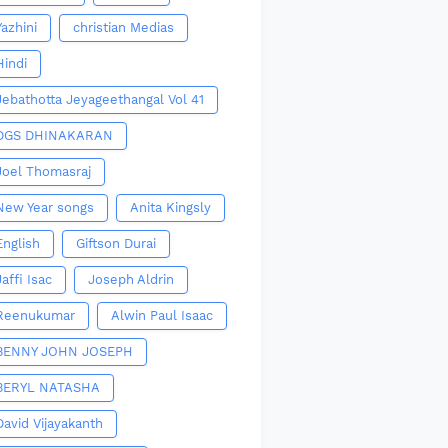
Yazhini
christian Medias
Hindi
Jebathotta Jeyageethangal Vol 41
DGS DHINAKARAN
Joel Thomasraj
New Year songs
Anita Kingsly
English
Giftson Durai
Jaffi Isac
Joseph Aldrin
Reenukumar
Alwin Paul Isaac
BENNY JOHN JOSEPH
BERYL NATASHA
David Vijayakanth