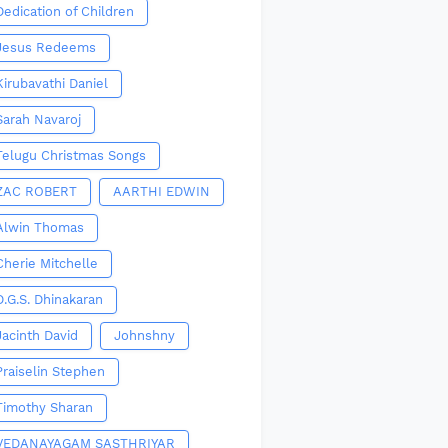
Dedication of Children
Jesus Redeems
Kirubavathi Daniel
Sarah Navaroj
Telugu Christmas Songs
ZAC ROBERT
AARTHI EDWIN
Alwin Thomas
Cherie Mitchelle
D.G.S. Dhinakaran
Jacinth David
Johnshny
Praiselin Stephen
Timothy Sharan
VEDANAYAGAM SASTHRIYAR