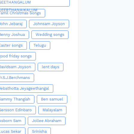
GEETHANGALUM
KEERTHANAIKALUM
Tamil Christmas Songs
John Jebaraj
Johnsam Joyson
Benny Joshua
Wedding songs
Easter songs
Telugu
good friday songs
Davidsam Joyson
lent days
Fr.S.J.Berchmans
Jebathotta Jeyageethangal
Sammy Thangiah
Ben samuel
Gersson Edinbaro
Malayalam
Asborn Sam
Jollee Abraham
Lucas Sekar
Srinisha