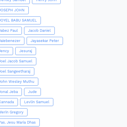
JOSEPH JOHN
JOYEL BABU SAMUEL
Jabez Paul
Jacob Daniel
Jaiebenezer
Jayasekar Peter
Jency
Jesuraj
Joel Jacob Samuel
Joel Sangeetharaj
John Wesley Muthu
Jonal Jeba
Jude
Kannada
Levlin Samuel
Merin Gregory
Pas. Jesu Maria Dhas