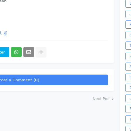
ean
l
ஜீ
ter
Post a Comment (0)
Next Post