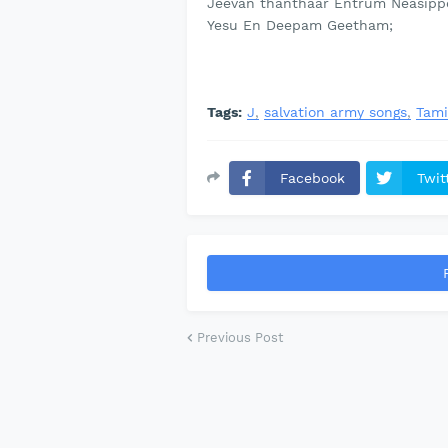
Jeevan thanthaar Entrum Neasipp
Yesu En Deepam Geetham;
Tags:
J
salvation army songs
Tami
Facebook
Twit
Previous Post