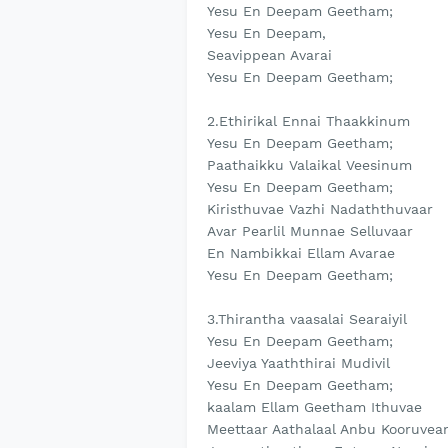
Yesu En Deepam Geetham;
Yesu En Deepam,
Seavippean Avarai
Yesu En Deepam Geetham;
2.Ethirikal Ennai Thaakkinum
Yesu En Deepam Geetham;
Paathaikku Valaikal Veesinum
Yesu En Deepam Geetham;
Kiristhuvae Vazhi Nadaththuvaar
Avar Pearlil Munnae Selluvaar
En Nambikkai Ellam Avarae
Yesu En Deepam Geetham;
3.Thirantha vaasalai Searaiyil
Yesu En Deepam Geetham;
Jeeviya Yaaththirai Mudivil
Yesu En Deepam Geetham;
kaalam Ellam Geetham Ithuvae
Meettaar Aathalaal Anbu Kooruvea