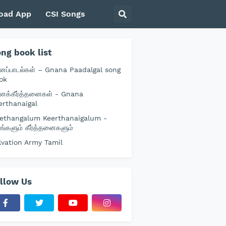
oad App
CSI Songs
ng book list
னப்பாடல்கள் – Gnana Paadalgal song
ok
னக்கீர்த்தனைகள் - Gnana
erthanaigal
ethangalum Keerthanaigalum -
தங்களும் கீர்த்தனைகளும்
lvation Army Tamil
llow Us