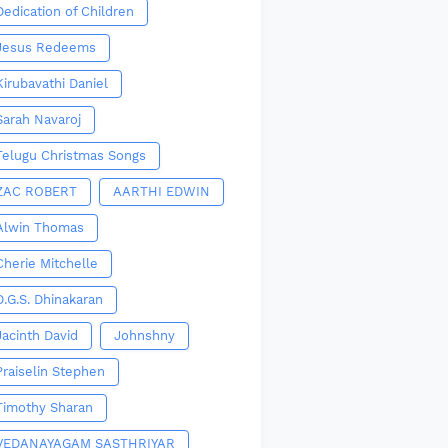
Dedication of Children
Jesus Redeems
Kirubavathi Daniel
Sarah Navaroj
Telugu Christmas Songs
ZAC ROBERT
AARTHI EDWIN
Alwin Thomas
Cherie Mitchelle
D.G.S. Dhinakaran
Jacinth David
Johnshny
Praiselin Stephen
Timothy Sharan
VEDANAYAGAM SASTHRIYAR