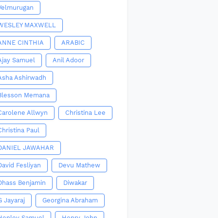
Velmurugan
WESLEY MAXWELL
ANNE CINTHIA
ARABIC
Ajay Samuel
Anil Adoor
Asha Ashirwadh
Blesson Memana
Carolene Allwyn
Christina Lee
Christina Paul
DANIEL JAWAHAR
David Fesliyan
Devu Mathew
Dhass Benjamin
Diwakar
G Jayaraj
Georgina Abraham
Henley Samuel
Henry John