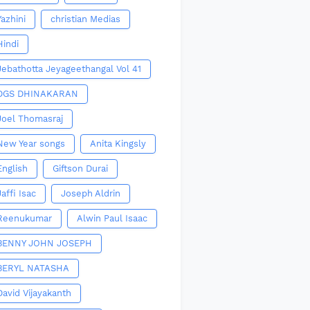
Yazhini
christian Medias
Hindi
Jebathotta Jeyageethangal Vol 41
DGS DHINAKARAN
Joel Thomasraj
New Year songs
Anita Kingsly
English
Giftson Durai
Jaffi Isac
Joseph Aldrin
Reenukumar
Alwin Paul Isaac
BENNY JOHN JOSEPH
BERYL NATASHA
David Vijayakanth