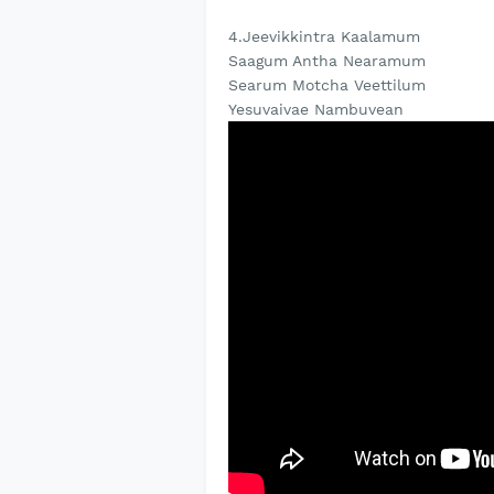
4.Jeevikkintra Kaalamum
Saagum Antha Nearamum
Searum Motcha Veettilum
Yesuvaivae Nambuvean