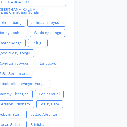
GEETHANGALUM
KEERTHANAIKALUM
Tamil Christmas Songs
John Jebaraj
Johnsam Joyson
Benny Joshua
Wedding songs
Easter songs
Telugu
good friday songs
Davidsam Joyson
lent days
Fr.S.J.Berchmans
Jebathotta Jeyageethangal
Sammy Thangiah
Ben samuel
Gersson Edinbaro
Malayalam
Asborn Sam
Jollee Abraham
Lucas Sekar
Srinisha