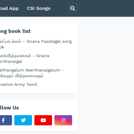
oad App
CSI Songs
ng book list
னப்பாடல்கள் – Gnana Paadalgal song
ok
னக்கீர்த்தனைகள் - Gnana
erthanaigal
ethangalum Keerthanaigalum -
தங்களும் கீர்த்தனைகளும்
lvation Army Tamil
llow Us