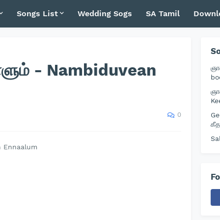
Songs List
Wedding Sogs
SA Tamil
Downl
So
நாளும் - Nambiduvean
ஞா
bo
ஞா
Ke
0
Ge
கீ
Sa
an Ennaalum
Fo