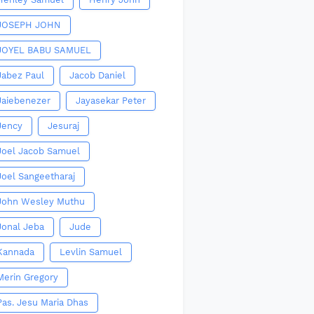
JOSEPH JOHN
JOYEL BABU SAMUEL
Jabez Paul
Jacob Daniel
Jaiebenezer
Jayasekar Peter
Jency
Jesuraj
Joel Jacob Samuel
Joel Sangeetharaj
John Wesley Muthu
Jonal Jeba
Jude
Kannada
Levlin Samuel
Merin Gregory
Pas. Jesu Maria Dhas