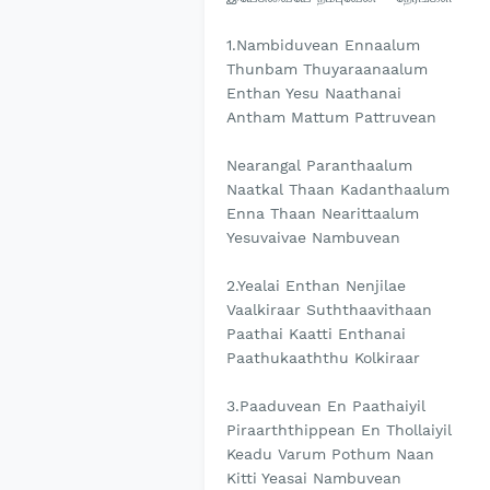
1.Nambiduvean Ennaalum
Thunbam Thuyaraanaalum
Enthan Yesu Naathanai
Antham Mattum Pattruvean
Nearangal Paranthaalum
Naatkal Thaan Kadanthaalum
Enna Thaan Nearittaalum
Yesuvaivae Nambuvean
2.Yealai Enthan Nenjilae
Vaalkiraar Suththaavithaan
Paathai Kaatti Enthanai
Paathukaaththu Kolkiraar
3.Paaduvean En Paathaiyil
Piraarththippean En Thollaiyil
Keadu Varum Pothum Naan
Kitti Yeasai Nambuvean