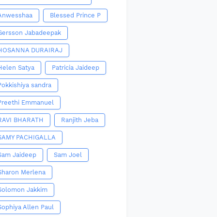
Anwesshaa
Blessed Prince P
Gersson Jabadeepak
HOSANNA DURAIRAJ
Helen Satya
Patricia Jaideep
Pokkishiya sandra
Preethi Emmanuel
RAVI BHARATH
Ranjith Jeba
SAMY PACHIGALLA
Sam Jaideep
Sam Joel
Sharon Merlena
Solomon Jakkim
Sophiya Allen Paul