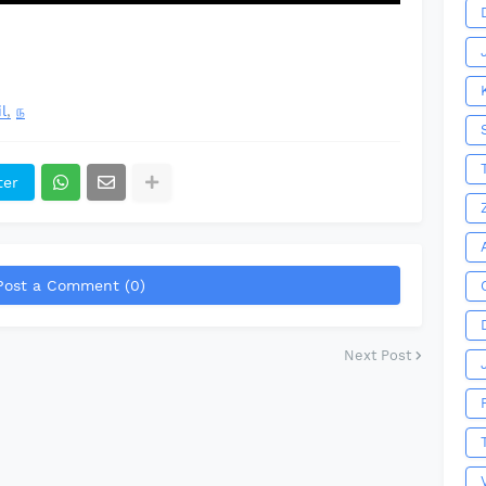
l
ந
ter
Post a Comment (0)
Next Post