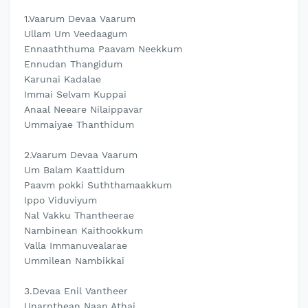
1.Vaarum Devaa Vaarum
Ullam Um Veedaagum
Ennaaththuma Paavam Neekkum
Ennudan Thangidum
Karunai Kadalae
Immai Selvam Kuppai
Anaal Neeare Nilaippavar
Ummaiyae Thanthidum
2.Vaarum Devaa Vaarum
Um Balam Kaattidum
Paavm pokki Suththamaakkum
Ippo Viduviyum
Nal Vakku Thantheerae
Nambinean Kaithookkum
Valla Immanuvealarae
Ummilean Nambikkai
3.Devaa Enil Vantheer
Unarnthean Naan Athai