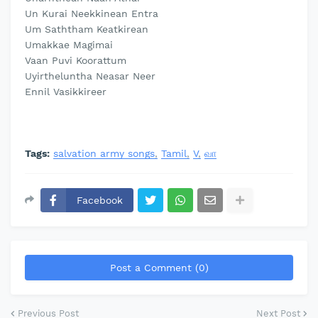
Un Kurai Neekkinean Entra
Um Saththam Keatkirean
Umakkae Magimai
Vaan Puvi Koorattum
Uyirtheluntha Neasar Neer
Ennil Vasikkireer
Tags:
salvation army songs
Tamil
V
வா
Facebook
Post a Comment (0)
Previous Post
Next Post