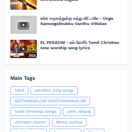
உங்க சமூகத்துக்கு வந்து விட்டாலே - Unga
Samoogathukku Vanthu Vittalae
EL PERAZIM - ஏல் பிராசீம் Tamil Christian
new worship song lyrics
Main Tags
Tamil
salvation army songs
GEETHANGALUM KEERTHANAIKALUM
Tamil Christmas Songs
John Jebaraj
Johnsam Joyson
Benny Joshua