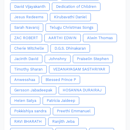
David Vijayakanth
Dedication of Children
Jesus Redeems
Kirubavathi Daniel
Sarah Navaroj
Telugu Christmas Songs
ZAC ROBERT
AARTHI EDWIN
Alwin Thomas
Cherie Mitchelle
D.G.S. Dhinakaran
Jacinth David
Johnshny
Praiselin Stephen
Timothy Sharan
VEDANAYAGAM SASTHRIYAR
Anwesshaa
Blessed Prince P
Gersson Jabadeepak
HOSANNA DURAIRAJ
Helen Satya
Patricia Jaideep
Pokkishiya sandra
Preethi Emmanuel
RAVI BHARATH
Ranjith Jeba