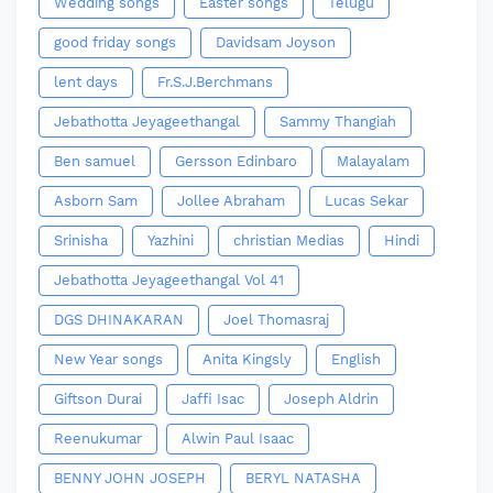
Wedding songs
Easter songs
Telugu
good friday songs
Davidsam Joyson
lent days
Fr.S.J.Berchmans
Jebathotta Jeyageethangal
Sammy Thangiah
Ben samuel
Gersson Edinbaro
Malayalam
Asborn Sam
Jollee Abraham
Lucas Sekar
Srinisha
Yazhini
christian Medias
Hindi
Jebathotta Jeyageethangal Vol 41
DGS DHINAKARAN
Joel Thomasraj
New Year songs
Anita Kingsly
English
Giftson Durai
Jaffi Isac
Joseph Aldrin
Reenukumar
Alwin Paul Isaac
BENNY JOHN JOSEPH
BERYL NATASHA