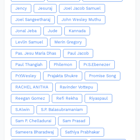
Jency
Jesuraj
Joel Jacob Samuel
Joel Sangeetharaj
John Wesley Muthu
Jonal Jeba
Jude
Kannada
Levlin Samuel
Merin Gregory
Pas. Jesu Maria Dhas
Paul Jacob
Paul Thangiah
Philemon
Pr.S.Ebenezer
Pr.Y.Wesley
Prajakta Shukre
Promise Song
RACHEL ANITHA
Ravinder Vottepu
Reegan Gomez
Refi Rekha
Riyaspaul
S.Alwin
S.P. Balasubramaniam
Sam P. Chelladurai
Sam Prasad
Sameera Bharadwaj
Sathiya Prabhakar