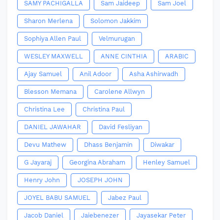
SAMY PACHIGALLA
Sam Jaideep
Sam Joel
Sharon Merlena
Solomon Jakkim
Sophiya Allen Paul
Velmurugan
WESLEY MAXWELL
ANNE CINTHIA
ARABIC
Ajay Samuel
Anil Adoor
Asha Ashirwadh
Blesson Memana
Carolene Allwyn
Christina Lee
Christina Paul
DANIEL JAWAHAR
David Fesliyan
Devu Mathew
Dhass Benjamin
Diwakar
G Jayaraj
Georgina Abraham
Henley Samuel
Henry John
JOSEPH JOHN
JOYEL BABU SAMUEL
Jabez Paul
Jacob Daniel
Jaiebenezer
Jayasekar Peter