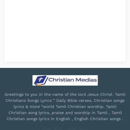
Greetings to you in the name of the lord Jesus Christ. Tamil
Christians Songs Lyrics ” Daily Bible verses, Christian songs
lyrics & more “world Tamil Christian worship, Tamil
Christian song lyrics, praise and worship in Tamil , Tamil
Christian songs lyrics in English , English Christian songs .