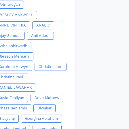
Velmurugan
WESLEY MAXWELL
ANNE CINTHIA
ARABIC
Ajay Samuel
Anil Adoor
Asha Ashirwadh
Blesson Memana
Carolene Allwyn
Christina Lee
Christina Paul
DANIEL JAWAHAR
David Fesliyan
Devu Mathew
Dhass Benjamin
Diwakar
G Jayaraj
Georgina Abraham
Henley Samuel
Henry John