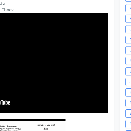
odu
 Thoovi