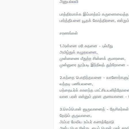
அனுபல்லவி
பாத்திரமாக்க இம்மாத்ரம் கருணைவைத்த
பார்த்திபனை யூதக் கோத்திரனை, என்றும்
சரணங்கள்
1.அன்னை மரி சுதனை - புல்மீது
அமிழ்துக் கழுதவனை,
முன்னணை மீதுற்ற சின்னக் குமாரனை,
முன்னுரை நூற்படி இந்நிலத் துற்றோனை -
2.கந்தை பொதிந்தவனை - வானோர்களும
வந்தடி பணிபவனை,
மந்தையர்க் கானந்த மாட்சியயளித்தோன
வான பரன் என்னும் ஞான குணவானை - த
3.செம்பொன் னுருவானைத் - தேசிகர்கள்
தேடும் குருவானை,
அம்பர மேவிய உம்பர் கணத்தோடு
அன்பு பெற நின்று, பைம் பொன் மலர் தூவ