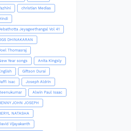
Yazhini
christian Medias
Hindi
Jebathotta Jeyageethangal Vol 41
DGS DHINAKARAN
Joel Thomasraj
New Year songs
Anita Kingsly
English
Giftson Durai
Jaffi Isac
Joseph Aldrin
Reenukumar
Alwin Paul Isaac
BENNY JOHN JOSEPH
BERYL NATASHA
David Vijayakanth