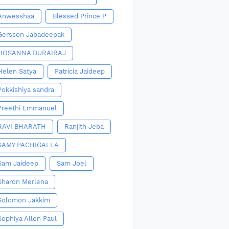
Anwesshaa
Blessed Prince P
Gersson Jabadeepak
HOSANNA DURAIRAJ
Helen Satya
Patricia Jaideep
Pokkishiya sandra
Preethi Emmanuel
RAVI BHARATH
Ranjith Jeba
SAMY PACHIGALLA
Sam Jaideep
Sam Joel
Sharon Merlena
Solomon Jakkim
Sophiya Allen Paul