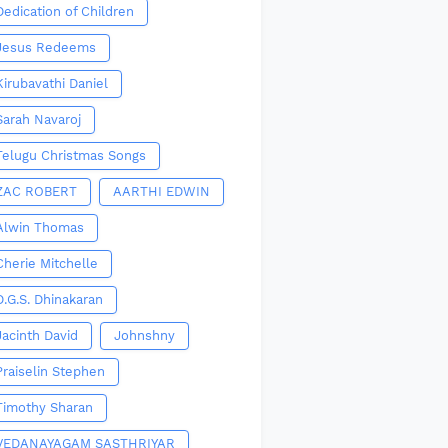
Dedication of Children
Jesus Redeems
Kirubavathi Daniel
Sarah Navaroj
Telugu Christmas Songs
ZAC ROBERT
AARTHI EDWIN
Alwin Thomas
Cherie Mitchelle
D.G.S. Dhinakaran
Jacinth David
Johnshny
Praiselin Stephen
Timothy Sharan
VEDANAYAGAM SASTHRIYAR