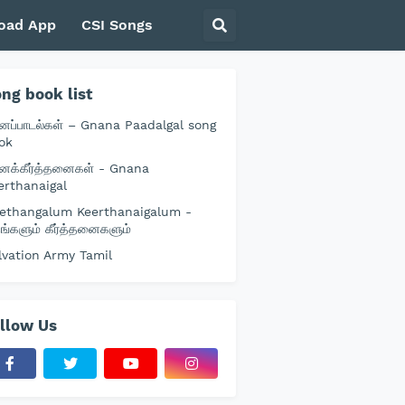
oad App
CSI Songs
ng book list
னப்பாடல்கள் – Gnana Paadalgal song
ok
னக்கீர்த்தனைகள் - Gnana
erthanaigal
ethangalum Keerthanaigalum -
தங்களும் கீர்த்தனைகளும்
lvation Army Tamil
llow Us