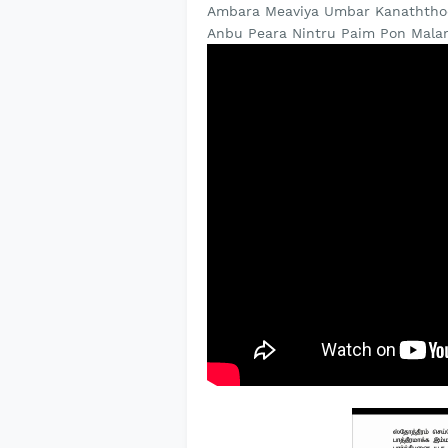
Ambara Meaviya Umbar Kanathth
Anbu Peara Nintru Paim Pon Malar