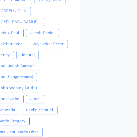
JOSEPH JOHN
JOYEL BABU SAMUEL
Jabez Paul
Jacob Daniel
Jaiebenezer
Jayasekar Peter
Jency
Jesuraj
Joel Jacob Samuel
Joel Sangeetharaj
John Wesley Muthu
Jonal Jeba
Jude
Kannada
Levlin Samuel
Merin Gregory
Pas. Jesu Maria Dhas