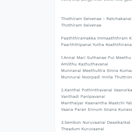
Thothiram Seivenae - Ratchakanai
Thothiram Seivenae
Paaththiramakka Immaaththram Ka
Paarththipanai Yutha Koaththiran
1.Annai Mari Suthanae Pul Meethu
Amilthu Kazhuthavanai
Munnanai Meethuttra Sinna Kuma
Munnurai Noorpadi Innila Thuttron
2.Kanthai Pothinthavanai Vaanork
Vanthadi Panipavanai
Manthaiyar Kaanantha Maatchi Yal
Vaana Paran Ennum Gnana Kunava
3.Sembon Nuruvaanai Deasikarkal
Theadum Kuruvaanai