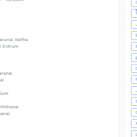
runai Vaitha
ai Entrum
aranai
ai
alum
iththonai
anai