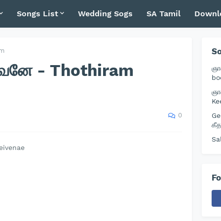
Songs List
Wedding Sogs
SA Tamil
Downl
So
um
வேனே - Thothiram
ஞா
bo
ஞா
Ke
0
Ge
கீ
Sa
eivenae
Fo