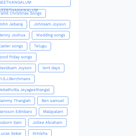
GEETHANGALUM
KEERTHANAIKALUM
Tamil Christmas Songs
John Jebaraj
Johnsam Joyson
Benny Joshua
Wedding songs
Easter songs
Telugu
good friday songs
Davidsam Joyson
lent days
Fr.S.J.Berchmans
Jebathotta Jeyageethangal
Sammy Thangiah
Ben samuel
Gersson Edinbaro
Malayalam
Asborn Sam
Jollee Abraham
Lucas Sekar
Srinisha