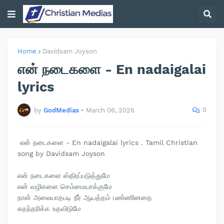
Home
Davidsam Joyson
என் நடைகளை - En nadaigalai
lyrics
0
by
GodMedias
•
March 06, 2026
என் நடைகளை - En nadaigalai lyrics . Tamil Christian
song by Davidsam Joyson
என் நடைகளை ஸ்திரப்படுத்துமே
என் வழிகளை செம்மையாக்குமே
நான் அலையாதபடி நீர் ஆயத்தம் பண்ணினதை
சுதந்தரிக்க உதவிடுமே