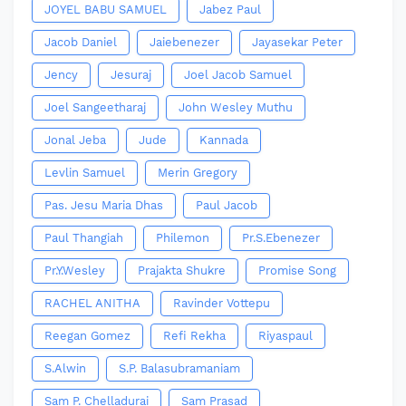
JOYEL BABU SAMUEL
Jabez Paul
Jacob Daniel
Jaiebenezer
Jayasekar Peter
Jency
Jesuraj
Joel Jacob Samuel
Joel Sangeetharaj
John Wesley Muthu
Jonal Jeba
Jude
Kannada
Levlin Samuel
Merin Gregory
Pas. Jesu Maria Dhas
Paul Jacob
Paul Thangiah
Philemon
Pr.S.Ebenezer
Pr.Y.Wesley
Prajakta Shukre
Promise Song
RACHEL ANITHA
Ravinder Vottepu
Reegan Gomez
Refi Rekha
Riyaspaul
S.Alwin
S.P. Balasubramaniam
Sam P. Chelladurai
Sam Prasad