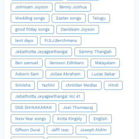
Johnsam Joyson
Benny Joshua
Wedding songs
Easter songs
Telugu
good friday songs
Davidsam Joyson
lent days
Fr.S.J.Berchmans
Jebathotta Jeyageethangal
Sammy Thangiah
Ben samuel
Gersson Edinbaro
Malayalam
Asborn Sam
Jollee Abraham
Lucas Sekar
Srinisha
Yazhini
christian Medias
Hindi
Jebathotta Jeyageethangal Vol 41
DGS DHINAKARAN
Joel Thomasraj
New Year songs
Anita Kingsly
English
Giftson Durai
Jaffi Isac
Joseph Aldrin