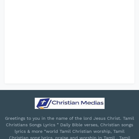
Greetings to you in the name of the lord Jesus Christ. Tamil
Christians Songs Lyrics ” Daily Bible verses, Christian songs
lyrics & more “world Tamil Christian worship, Tamil
Christian song lyrics, praise and worship in Tamil , Tamil