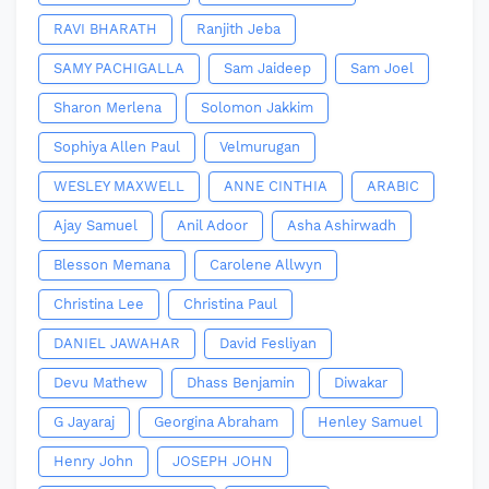
RAVI BHARATH
Ranjith Jeba
SAMY PACHIGALLA
Sam Jaideep
Sam Joel
Sharon Merlena
Solomon Jakkim
Sophiya Allen Paul
Velmurugan
WESLEY MAXWELL
ANNE CINTHIA
ARABIC
Ajay Samuel
Anil Adoor
Asha Ashirwadh
Blesson Memana
Carolene Allwyn
Christina Lee
Christina Paul
DANIEL JAWAHAR
David Fesliyan
Devu Mathew
Dhass Benjamin
Diwakar
G Jayaraj
Georgina Abraham
Henley Samuel
Henry John
JOSEPH JOHN