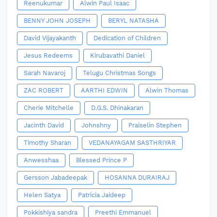
Reenukumar
Alwin Paul Isaac
BENNY JOHN JOSEPH
BERYL NATASHA
David Vijayakanth
Dedication of Children
Jesus Redeems
Kirubavathi Daniel
Sarah Navaroj
Telugu Christmas Songs
ZAC ROBERT
AARTHI EDWIN
Alwin Thomas
Cherie Mitchelle
D.G.S. Dhinakaran
Jacinth David
Johnshny
Praiselin Stephen
Timothy Sharan
VEDANAYAGAM SASTHRIYAR
Anwesshaa
Blessed Prince P
Gersson Jabadeepak
HOSANNA DURAIRAJ
Helen Satya
Patricia Jaideep
Pokkishiya sandra
Preethi Emmanuel