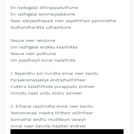
En nadaigalai sthirappaduthume
En vazhigalai semmaiyaakkume
Naan alaiyaadhapadi neer aayaththam panninathai
Sudhandharikka udhavidume
Yesuve neer vendume
Um vazhigalai enakku kaanbikka
Yesuve neer podhume
Um paadhaiyil ennai nadathida
1. Bayandhu poi irundha ennai neer kandu
Paraakramasaaliye endrazhaiththeer
Irukkira belaththode purappadu endreer
Unnodu naan undu endru sonneer
2. Ethanai vaazhndha ennai neer kandu
Yeshooranaai maatra thittam vaiththeer
Sonnathai seidhu mudikkum varaiyil
Unnai naan kaivida maatten endreer