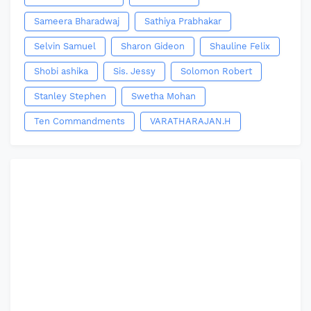
Sameera Bharadwaj
Sathiya Prabhakar
Selvin Samuel
Sharon Gideon
Shauline Felix
Shobi ashika
Sis. Jessy
Solomon Robert
Stanley Stephen
Swetha Mohan
Ten Commandments
VARATHARAJAN.H