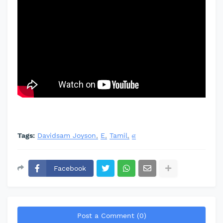
Tags:
Davidsam Joyson
E
Tamil
எ
Facebook
Post a Comment (0)