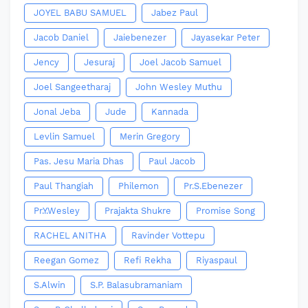
JOYEL BABU SAMUEL
Jabez Paul
Jacob Daniel
Jaiebenezer
Jayasekar Peter
Jency
Jesuraj
Joel Jacob Samuel
Joel Sangeetharaj
John Wesley Muthu
Jonal Jeba
Jude
Kannada
Levlin Samuel
Merin Gregory
Pas. Jesu Maria Dhas
Paul Jacob
Paul Thangiah
Philemon
Pr.S.Ebenezer
Pr.Y.Wesley
Prajakta Shukre
Promise Song
RACHEL ANITHA
Ravinder Vottepu
Reegan Gomez
Refi Rekha
Riyaspaul
S.Alwin
S.P. Balasubramaniam