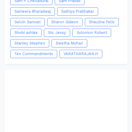
Sam P. Chelladurai
Sam Prasad
Sameera Bharadwaj
Sathiya Prabhakar
Selvin Samuel
Sharon Gideon
Shauline Felix
Shobi ashika
Sis. Jessy
Solomon Robert
Stanley Stephen
Swetha Mohan
Ten Commandments
VARATHARAJAN.H