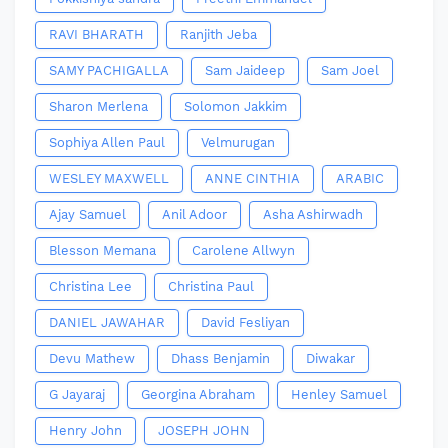
RAVI BHARATH
Ranjith Jeba
SAMY PACHIGALLA
Sam Jaideep
Sam Joel
Sharon Merlena
Solomon Jakkim
Sophiya Allen Paul
Velmurugan
WESLEY MAXWELL
ANNE CINTHIA
ARABIC
Ajay Samuel
Anil Adoor
Asha Ashirwadh
Blesson Memana
Carolene Allwyn
Christina Lee
Christina Paul
DANIEL JAWAHAR
David Fesliyan
Devu Mathew
Dhass Benjamin
Diwakar
G Jayaraj
Georgina Abraham
Henley Samuel
Henry John
JOSEPH JOHN