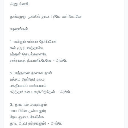
அனுபல்லவி
துன்பமுறு முலகில் தூயா! நீயே என் கோனே!
சரணங்கள்
1. என்றும் உம்மை நேசிப்பேன்
என் முழு பலத்தாலே,
உந்தன் செயல்களையே
நன்றாகத் தியானிப்பேனே - அன்பே
2. எத்தனை நாளாக நான்
உத்தம வேந்தே! உமை
பக்தியாய்ப் பணியாமல்
கர்த்தா! உமை வஞ்சித்தேன் - அன்பே
3. தூய நல் மனதாலும்
மாய மில்லாதன்பாலும்;
நேய னுமை சேவிக்க
தூய ஆவி தந்தாளும்! - அன்பே