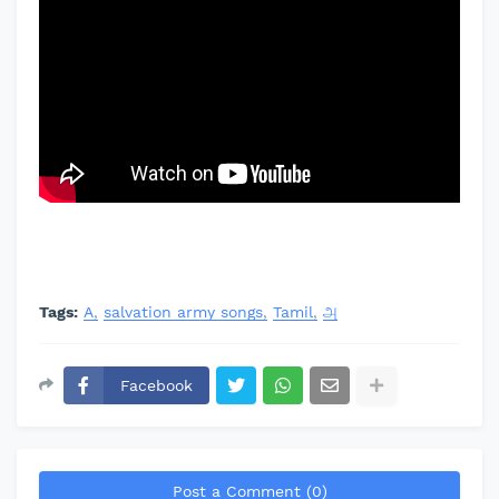
Tags:
A
salvation army songs
Tamil
அ
Facebook
Post a Comment (0)