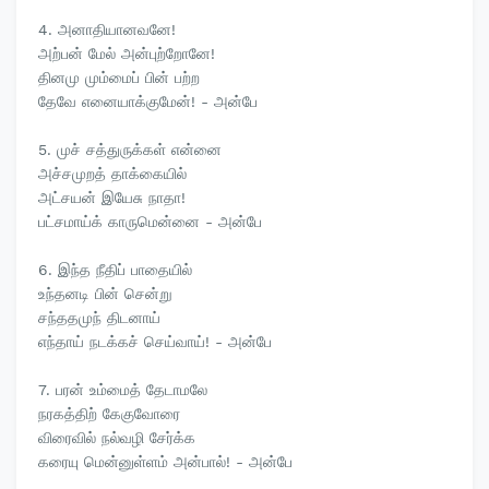
4. அனாதியானவனே!
அற்பன் மேல் அன்புற்றோனே!
தினமு மும்மைப் பின் பற்ற
தேவே எனையாக்குமேன்! - அன்பே
5. முச் சத்துருக்கள் என்னை
அச்சமுறத் தாக்கையில்
அட்சயன் இயேசு நாதா!
பட்சமாய்க் காருமென்னை - அன்பே
6. இந்த நீதிப் பாதையில்
உந்தனடி பின் சென்று
சந்ததமுந் திடனாய்
எந்தாய் நடக்கச் செய்வாய்! - அன்பே
7. பரன் உம்மைத் தேடாமலே
நரகத்திற் கேகுவோரை
விரைவில் நல்வழி சேர்க்க
கரையு மென்னுள்ளம் அன்பால்! - அன்பே