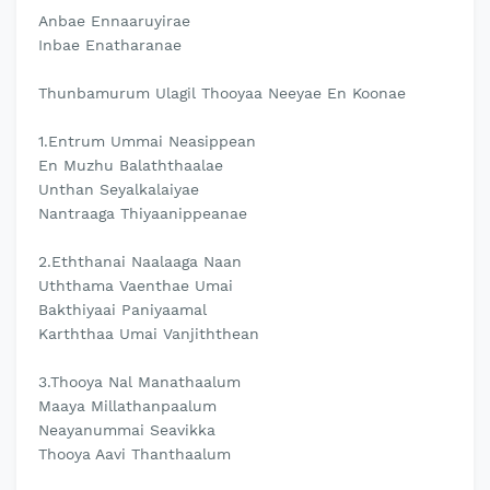
Anbae Ennaaruyirae
Inbae Enatharanae
Thunbamurum Ulagil Thooyaa Neeyae En Koonae
1.Entrum Ummai Neasippean
En Muzhu Balaththaalae
Unthan Seyalkalaiyae
Nantraaga Thiyaanippeanae
2.Eththanai Naalaaga Naan
Uththama Vaenthae Umai
Bakthiyaai Paniyaamal
Karththaa Umai Vanjiththean
3.Thooya Nal Manathaalum
Maaya Millathanpaalum
Neayanummai Seavikka
Thooya Aavi Thanthaalum