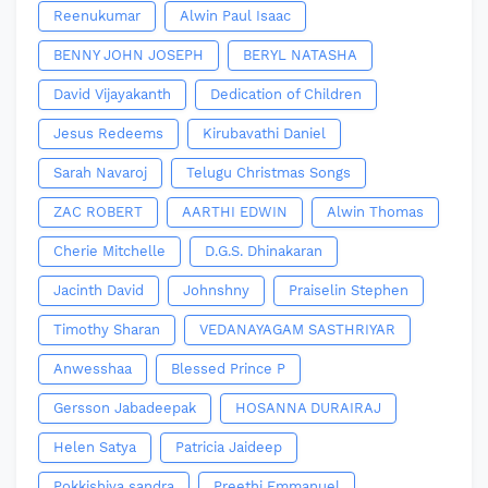
Reenukumar
Alwin Paul Isaac
BENNY JOHN JOSEPH
BERYL NATASHA
David Vijayakanth
Dedication of Children
Jesus Redeems
Kirubavathi Daniel
Sarah Navaroj
Telugu Christmas Songs
ZAC ROBERT
AARTHI EDWIN
Alwin Thomas
Cherie Mitchelle
D.G.S. Dhinakaran
Jacinth David
Johnshny
Praiselin Stephen
Timothy Sharan
VEDANAYAGAM SASTHRIYAR
Anwesshaa
Blessed Prince P
Gersson Jabadeepak
HOSANNA DURAIRAJ
Helen Satya
Patricia Jaideep
Pokkishiya sandra
Preethi Emmanuel