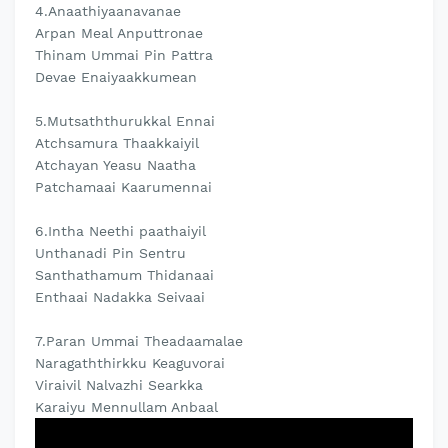
4.Anaathiyaanavanae
Arpan Meal Anputtronae
Thinam Ummai Pin Pattra
Devae Enaiyaakkumean
5.Mutsaththurukkal Ennai
Atchsamura Thaakkaiyil
Atchayan Yeasu Naatha
Patchamaai Kaarumennai
6.Intha Neethi paathaiyil
Unthanadi Pin Sentru
Santhathamum Thidanaai
Enthaai Nadakka Seivaai
7.Paran Ummai Theadaamalae
Naragaththirkku Keaguvorai
Viraivil Nalvazhi Searkka
Karaiyu Mennullam Anbaal