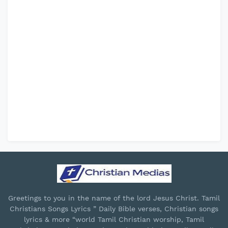
Greetings to you in the name of the lord Jesus Christ. Tamil
Christians Songs Lyrics ” Daily Bible verses, Christian songs
lyrics & more “world Tamil Christian worship, Tamil