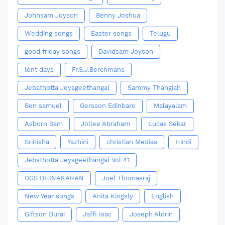
Johnsam Joyson
Benny Joshua
Wedding songs
Easter songs
Telugu
good friday songs
Davidsam Joyson
lent days
Fr.S.J.Berchmans
Jebathotta Jeyageethangal
Sammy Thangiah
Ben samuel
Gersson Edinbaro
Malayalam
Asborn Sam
Jollee Abraham
Lucas Sekar
Srinisha
Yazhini
christian Medias
Hindi
Jebathotta Jeyageethangal Vol 41
DGS DHINAKARAN
Joel Thomasraj
New Year songs
Anita Kingsly
English
Giftson Durai
Jaffi Isac
Joseph Aldrin