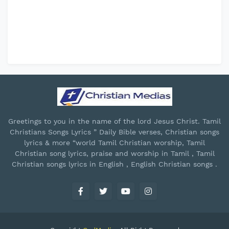
Greetings to you in the name of the lord Jesus Christ. Tamil
Christians Songs Lyrics ” Daily Bible verses, Christian songs
lyrics & more “world Tamil Christian worship, Tamil
Christian song lyrics, praise and worship in Tamil , Tamil
Christian songs lyrics in English , English Christian songs .