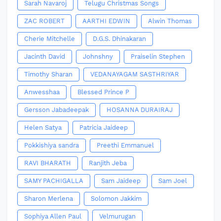
Sarah Navaroj
Telugu Christmas Songs
ZAC ROBERT
AARTHI EDWIN
Alwin Thomas
Cherie Mitchelle
D.G.S. Dhinakaran
Jacinth David
Johnshny
Praiselin Stephen
Timothy Sharan
VEDANAYAGAM SASTHRIYAR
Anwesshaa
Blessed Prince P
Gersson Jabadeepak
HOSANNA DURAIRAJ
Helen Satya
Patricia Jaideep
Pokkishiya sandra
Preethi Emmanuel
RAVI BHARATH
Ranjith Jeba
SAMY PACHIGALLA
Sam Jaideep
Sam Joel
Sharon Merlena
Solomon Jakkim
Sophiya Allen Paul
Velmurugan