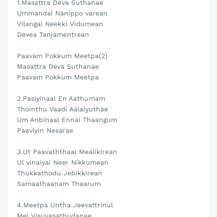
1.Masattra Deva Suthanae
Ummandai Nanippo varean
Vilangai Neekki Vidumean
Devea Tanjamentrean
Paavam Pokkum Meetpa(2)
Masattra Deva Suthanae
Paavam Pokkum Meetpa
2.Pasiyinaal En Aathumam
Thointhu Vaadi Aalaiyuthae
Um Anbinaal Ennai Thaangum
Paaviyin Nesarae
3.Ut Paavaththaal Mealikirean
Ul vinaiyai Neer Nikkumean
Thukkathodu Jebikkirean
Samaathaanam Thaarum
4.Meetpa Untha Jeevattrinul
Mei Visuvasathudanae