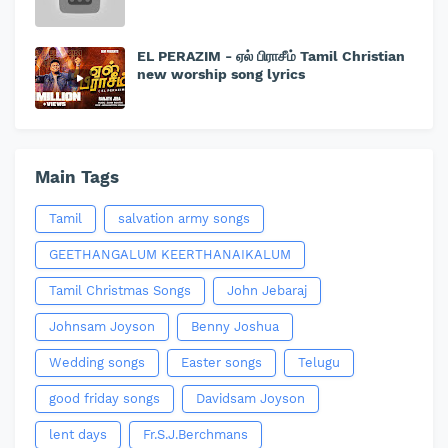
EL PERAZIM - ஏல் பிராசீம் Tamil Christian
new worship song lyrics
Main Tags
Tamil
salvation army songs
GEETHANGALUM KEERTHANAIKALUM
Tamil Christmas Songs
John Jebaraj
Johnsam Joyson
Benny Joshua
Wedding songs
Easter songs
Telugu
good friday songs
Davidsam Joyson
lent days
Fr.S.J.Berchmans