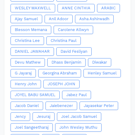
WESLEY MAXWELL
ANNE CINTHIA
ARABIC
Ajay Samuel
Anil Adoor
Asha Ashirwadh
Blesson Memana
Carolene Allwyn
Christina Lee
Christina Paul
DANIEL JAWAHAR
David Fesliyan
Devu Mathew
Dhass Benjamin
Diwakar
G Jayaraj
Georgina Abraham
Henley Samuel
Henry John
JOSEPH JOHN
JOYEL BABU SAMUEL
Jabez Paul
Jacob Daniel
Jaiebenezer
Jayasekar Peter
Jency
Jesuraj
Joel Jacob Samuel
Joel Sangeetharaj
John Wesley Muthu