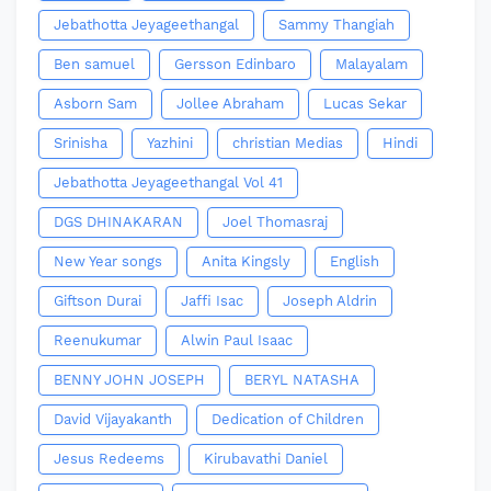
Jebathotta Jeyageethangal
Sammy Thangiah
Ben samuel
Gersson Edinbaro
Malayalam
Asborn Sam
Jollee Abraham
Lucas Sekar
Srinisha
Yazhini
christian Medias
Hindi
Jebathotta Jeyageethangal Vol 41
DGS DHINAKARAN
Joel Thomasraj
New Year songs
Anita Kingsly
English
Giftson Durai
Jaffi Isac
Joseph Aldrin
Reenukumar
Alwin Paul Isaac
BENNY JOHN JOSEPH
BERYL NATASHA
David Vijayakanth
Dedication of Children
Jesus Redeems
Kirubavathi Daniel