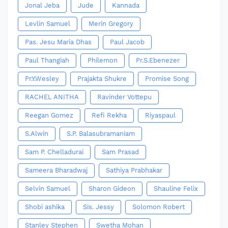
Jonal Jeba
Jude
Kannada
Levlin Samuel
Merin Gregory
Pas. Jesu Maria Dhas
Paul Jacob
Paul Thangiah
Philemon
Pr.S.Ebenezer
Pr.Y.Wesley
Prajakta Shukre
Promise Song
RACHEL ANITHA
Ravinder Vottepu
Reegan Gomez
Refi Rekha
Riyaspaul
S.Alwin
S.P. Balasubramaniam
Sam P. Chelladurai
Sam Prasad
Sameera Bharadwaj
Sathiya Prabhakar
Selvin Samuel
Sharon Gideon
Shauline Felix
Shobi ashika
Sis. Jessy
Solomon Robert
Stanley Stephen
Swetha Mohan