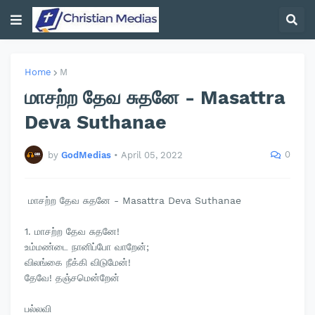
Home
M
மாசற்ற தேவ சுதனே - Masattra
Deva Suthanae
0
by
GodMedias
•
April 05, 2022
மாசற்ற தேவ சுதனே - Masattra Deva Suthanae
1. மாசற்ற தேவ சுதனே!
உம்மண்டை நானிப்போ வாறேன்;
விலங்கை நீக்கி விடுமேன்!
தேவே! தஞ்சமென்றேன்
பல்லவி