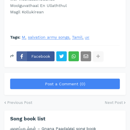
Moolguvathaal En Ullaththul
Magil Kollukirean
Tags:
M
salvation army songs
Tamil
மா
Facebook
Post a Comment (0)
Previous Post
Next Post
Song book list
ஞானப்பாடல்கள் – Gnana Paadalgal song book