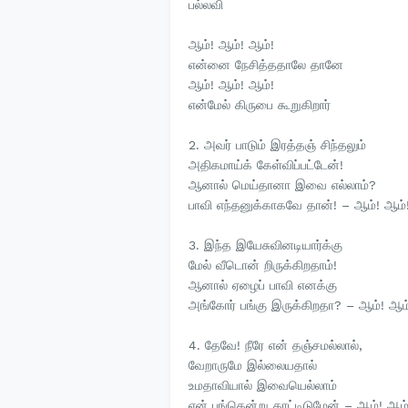
பல்லவி
ஆம்! ஆம்! ஆம்!
என்னை நேசித்ததாலே தானே
ஆம்! ஆம்! ஆம்!
என்மேல் கிருபை கூறுகிறார்
2. அவர் பாடும் இரத்தஞ் சிந்தலும்
அதிகமாய்க் கேள்விப்பட்டேன்!
ஆனால் மெய்தானா இவை எல்லாம்?
பாவி எந்தனுக்காகவே தான்! – ஆம்! ஆம்
3. இந்த இயேசுவினடியார்க்கு
மேல் வீடொன் றிருக்கிறதாம்!
ஆனால் ஏழைப் பாவி எனக்கு
அங்கோர் பங்கு இருக்கிறதா? – ஆம்! ஆம
4. தேவே! நீரே என் தஞ்சமல்லால்,
வேறாருமே இல்லையதால்
உமதாவியால் இவையெல்லாம்
என் பங்கென்று காட்டிடுமேன் – ஆம்! ஆம்