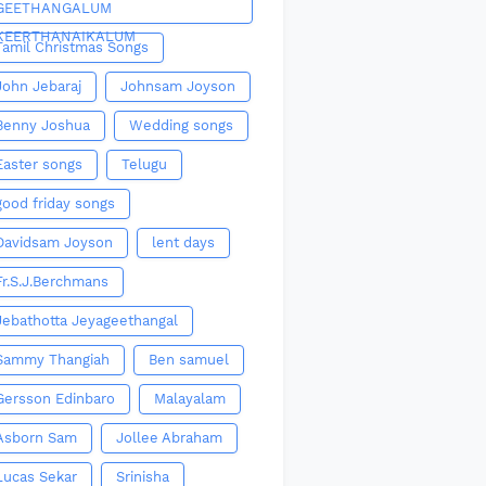
GEETHANGALUM
KEERTHANAIKALUM
Tamil Christmas Songs
John Jebaraj
Johnsam Joyson
Benny Joshua
Wedding songs
Easter songs
Telugu
good friday songs
Davidsam Joyson
lent days
Fr.S.J.Berchmans
Jebathotta Jeyageethangal
Sammy Thangiah
Ben samuel
Gersson Edinbaro
Malayalam
Asborn Sam
Jollee Abraham
Lucas Sekar
Srinisha