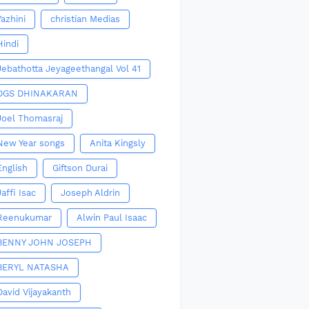
Yazhini
christian Medias
Hindi
Jebathotta Jeyageethangal Vol 41
DGS DHINAKARAN
Joel Thomasraj
New Year songs
Anita Kingsly
English
Giftson Durai
Jaffi Isac
Joseph Aldrin
Reenukumar
Alwin Paul Isaac
BENNY JOHN JOSEPH
BERYL NATASHA
David Vijayakanth