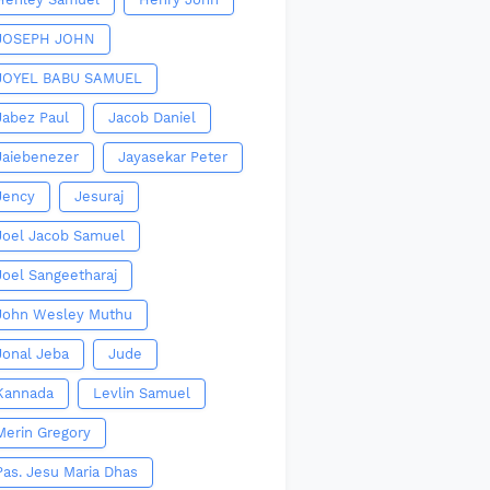
JOSEPH JOHN
JOYEL BABU SAMUEL
Jabez Paul
Jacob Daniel
Jaiebenezer
Jayasekar Peter
Jency
Jesuraj
Joel Jacob Samuel
Joel Sangeetharaj
John Wesley Muthu
Jonal Jeba
Jude
Kannada
Levlin Samuel
Merin Gregory
Pas. Jesu Maria Dhas