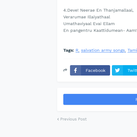
4.Deve! Neerae En Thanjamallaal,
Verarumae Illaiyathaal
Umathaviyaal Evai Ellam
En pangentru Kaattidumean- Aam!
Tags:
R
salvation army songs
Tami
Facebook
Twit
Previous Post