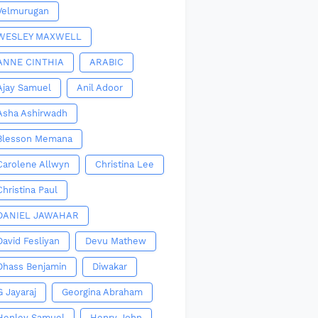
Velmurugan
WESLEY MAXWELL
ANNE CINTHIA
ARABIC
Ajay Samuel
Anil Adoor
Asha Ashirwadh
Blesson Memana
Carolene Allwyn
Christina Lee
Christina Paul
DANIEL JAWAHAR
David Fesliyan
Devu Mathew
Dhass Benjamin
Diwakar
G Jayaraj
Georgina Abraham
Henley Samuel
Henry John