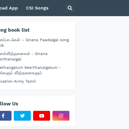
oad App
CSI Songs
ng book list
னப்பாடல்கள் – Gnana Paadalgal song
ok
னக்கீர்த்தனைகள் - Gnana
erthanaigal
ethangalum Keerthanaigalum -
தங்களும் கீர்த்தனைகளும்
lvation Army Tamil
llow Us