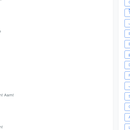
o
m! Aam!
m!