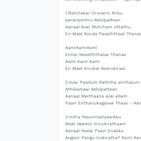
1.Ratchakar Oruvarin Anbu
peranpentru Kelvipattean
Aanaal Avar Motcham vittathu
En Mael Konda Pasaththaal Thana
Aam!Aam!Aam!
Ennai Neasiththalae Thanae
Aam! Aam! Aam!
En Mael Kirubai Koorukiraar
2.Avar Paadum Raththa sinthalum
Athikamaai Kelvipattean
Aanaal Meithaana evai ellam
Paavi Enthanukagavae Thaan - Aa
3.Intha Yesuvinadiyaarkku
Mael Veedon trirukirathaam
Aanaal Yealai Paavi Enakku
Angoor Pangu Irukiratha? Aam! Aa