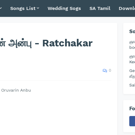
Songs List
Wedding Sogs
SA Tamil
Downl
So
் அன்பு - Ratchakar
ஞா
bo
ஞா
Ke
0
Ge
கீ
Sa
r Oruvarin Anbu
Fo