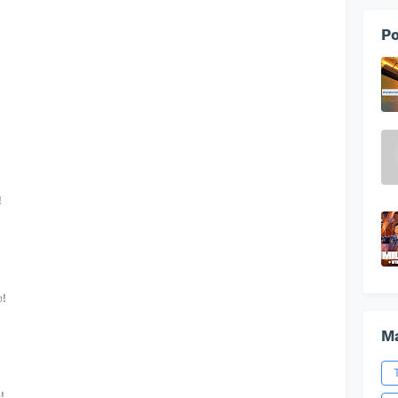
Po
!
்!
Ma
!