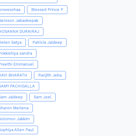
Anwesshaa
Blessed Prince P
Gersson Jabadeepak
HOSANNA DURAIRAJ
Helen Satya
Patricia Jaideep
Pokkishiya sandra
Preethi Emmanuel
RAVI BHARATH
Ranjith Jeba
SAMY PACHIGALLA
Sam Jaideep
Sam Joel
Sharon Merlena
Solomon Jakkim
Sophiya Allen Paul