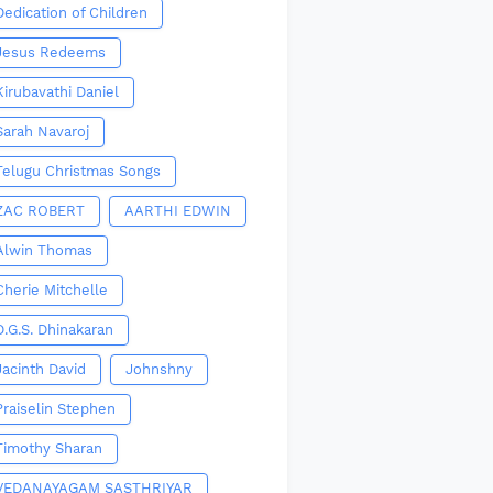
Dedication of Children
Jesus Redeems
Kirubavathi Daniel
Sarah Navaroj
Telugu Christmas Songs
ZAC ROBERT
AARTHI EDWIN
Alwin Thomas
Cherie Mitchelle
D.G.S. Dhinakaran
Jacinth David
Johnshny
Praiselin Stephen
Timothy Sharan
VEDANAYAGAM SASTHRIYAR