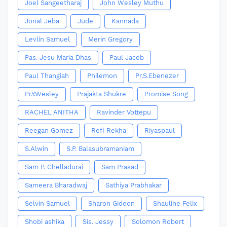
Joel Sangeetharaj
John Wesley Muthu
Jonal Jeba
Jude
Kannada
Levlin Samuel
Merin Gregory
Pas. Jesu Maria Dhas
Paul Jacob
Paul Thangiah
Philemon
Pr.S.Ebenezer
Pr.Y.Wesley
Prajakta Shukre
Promise Song
RACHEL ANITHA
Ravinder Vottepu
Reegan Gomez
Refi Rekha
Riyaspaul
S.Alwin
S.P. Balasubramaniam
Sam P. Chelladurai
Sam Prasad
Sameera Bharadwaj
Sathiya Prabhakar
Selvin Samuel
Sharon Gideon
Shauline Felix
Shobi ashika
Sis. Jessy
Solomon Robert