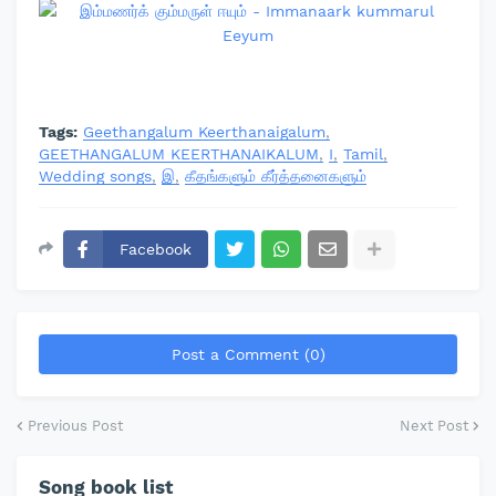
Tags:
Geethangalum Keerthanaigalum
GEETHANGALUM KEERTHANAIKALUM
I
Tamil
Wedding songs
இ
கீதங்களும் கீர்த்தனைகளும்
Facebook
Post a Comment (0)
Previous Post
Next Post
Song book list