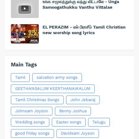
உங்க சமூகத்துக்கு வந்து விட்டாலே - Unga
Samoogathukku Vanthu Vittalae
EL PERAZIM - ஏல் பிராசீம் Tamil Christian
new worship song lyrics
Main Tags
Tamil
salvation army songs
GEETHANGALUM KEERTHANAIKALUM
Tamil Christmas Songs
John Jebaraj
Johnsam Joyson
Benny Joshua
Wedding songs
Easter songs
Telugu
good friday songs
Davidsam Joyson