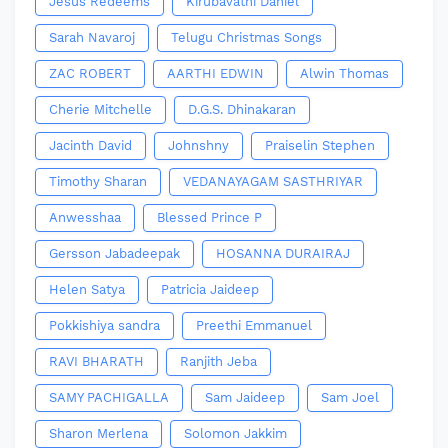
Jesus Redeems
Kirubavathi Daniel
Sarah Navaroj
Telugu Christmas Songs
ZAC ROBERT
AARTHI EDWIN
Alwin Thomas
Cherie Mitchelle
D.G.S. Dhinakaran
Jacinth David
Johnshny
Praiselin Stephen
Timothy Sharan
VEDANAYAGAM SASTHRIYAR
Anwesshaa
Blessed Prince P
Gersson Jabadeepak
HOSANNA DURAIRAJ
Helen Satya
Patricia Jaideep
Pokkishiya sandra
Preethi Emmanuel
RAVI BHARATH
Ranjith Jeba
SAMY PACHIGALLA
Sam Jaideep
Sam Joel
Sharon Merlena
Solomon Jakkim