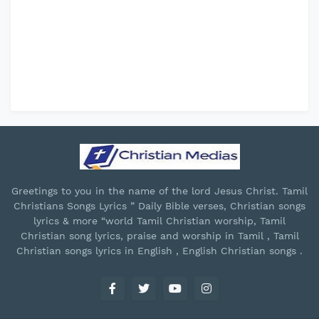
Greetings to you in the name of the lord Jesus Christ. Tamil
Christians Songs Lyrics ” Daily Bible verses, Christian songs
lyrics & more “world Tamil Christian worship, Tamil
Christian song lyrics, praise and worship in Tamil , Tamil
Christian songs lyrics in English , English Christian songs .