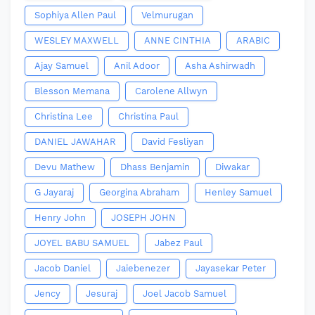
Sophiya Allen Paul
Velmurugan
WESLEY MAXWELL
ANNE CINTHIA
ARABIC
Ajay Samuel
Anil Adoor
Asha Ashirwadh
Blesson Memana
Carolene Allwyn
Christina Lee
Christina Paul
DANIEL JAWAHAR
David Fesliyan
Devu Mathew
Dhass Benjamin
Diwakar
G Jayaraj
Georgina Abraham
Henley Samuel
Henry John
JOSEPH JOHN
JOYEL BABU SAMUEL
Jabez Paul
Jacob Daniel
Jaiebenezer
Jayasekar Peter
Jency
Jesuraj
Joel Jacob Samuel