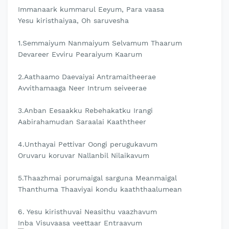
Immanaark kummarul Eeyum, Para vaasa
Yesu kiristhaiyaa, Oh saruvesha
1.Semmaiyum Nanmaiyum Selvamum Thaarum
Devareer Evviru Pearaiyum Kaarum
2.Aathaamo Daevaiyai Antramaitheerae
Avvithamaaga Neer Intrum seiveerae
3.Anban Eesaakku Rebehakatku Irangi
Aabirahamudan Saraalai Kaaththeer
4.Unthayai Pettivar Oongi perugukavum
Oruvaru koruvar Nallanbil Nilaikavum
5.Thaazhmai porumaigal sarguna Meanmaigal
Thanthuma Thaaviyai kondu kaaththaalumean
6. Yesu kiristhuvai Neasithu vaazhavum
Inba Visuvaasa veettaar Entraavum