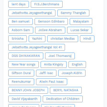
lent days
Fr.S.J.Berchmans
Jebathotta Jeyageethangal
Sammy Thangiah
Ben samuel
Gersson Edinbaro
Malayalam
Asborn Sam
Jollee Abraham
Lucas Sekar
Srinisha
Yazhini
christian Medias
Hindi
Jebathotta Jeyageethangal Vol 41
DGS DHINAKARAN
Joel Thomasraj
New Year songs
Anita Kingsly
English
Giftson Durai
Jaffi Isac
Joseph Aldrin
Reenukumar
Alwin Paul Isaac
BENNY JOHN JOSEPH
BERYL NATASHA
David Vijayakanth
Dedication of Children