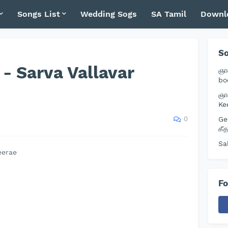
Songs List
Wedding Sogs
SA Tamil
Downl
So
ே - Sarva Vallavar
ஞா
bo
ஞா
Ke
0
Ge
கீ
Sa
eerae
Fo