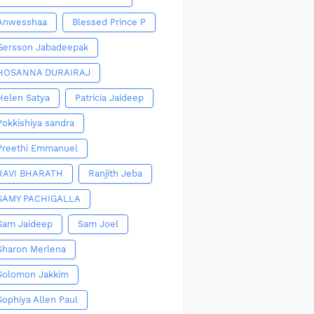
Anwesshaa
Blessed Prince P
Gersson Jabadeepak
HOSANNA DURAIRAJ
Helen Satya
Patricia Jaideep
Pokkishiya sandra
Preethi Emmanuel
RAVI BHARATH
Ranjith Jeba
SAMY PACHIGALLA
Sam Jaideep
Sam Joel
Sharon Merlena
Solomon Jakkim
Sophiya Allen Paul