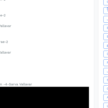
ae-2
allavar
rae-2
allavar
 -4-Sarva Vallavar