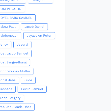
JOSEPH JOHN
JOYEL BABU SAMUEL
Jabez Paul
Jacob Daniel
Jaiebenezer
Jayasekar Peter
Jency
Jesuraj
Joel Jacob Samuel
Joel Sangeetharaj
John Wesley Muthu
Jonal Jeba
Jude
Kannada
Levlin Samuel
Merin Gregory
Pas. Jesu Maria Dhas