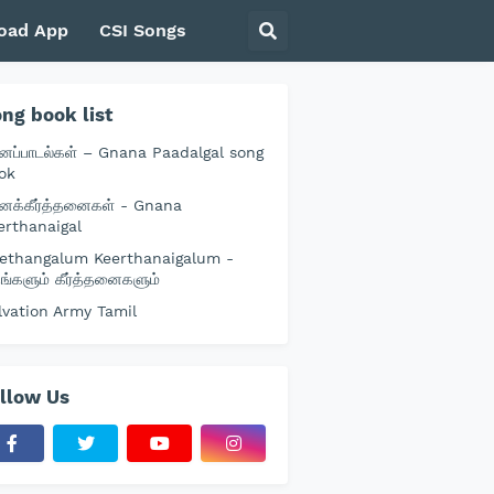
oad App
CSI Songs
ng book list
னப்பாடல்கள் – Gnana Paadalgal song
ok
னக்கீர்த்தனைகள் - Gnana
erthanaigal
ethangalum Keerthanaigalum -
தங்களும் கீர்த்தனைகளும்
lvation Army Tamil
llow Us