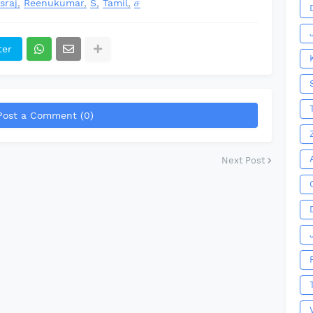
sraj
Reenukumar
S
Tamil
ச
ter
Post a Comment (0)
Next Post