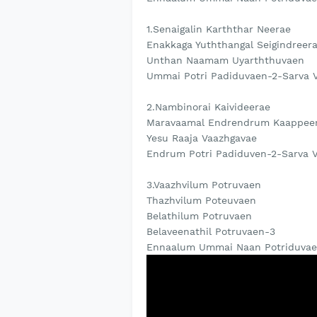
1.Senaigalin Karththar Neerae
Enakkaga Yuththangal Seigindreer
Unthan Naamam Uyarththuvaen
Ummai Potri Padiduvaen-2-Sarva V
2.Nambinorai Kaivideerae
Maravaamal Endrendrum Kaappee
Yesu Raaja Vaazhgavae
Endrum Potri Padiduven-2-Sarva V
3.Vaazhvilum Potruvaen
Thazhvilum Poteuvaen
Belathilum Potruvaen
Belaveenathil Potruvaen-3
Ennaalum Ummai Naan Potriduvaen