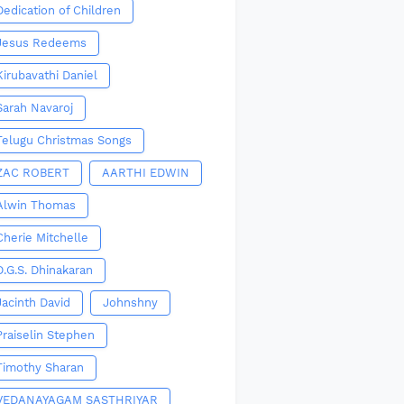
Dedication of Children
Jesus Redeems
Kirubavathi Daniel
Sarah Navaroj
Telugu Christmas Songs
ZAC ROBERT
AARTHI EDWIN
Alwin Thomas
Cherie Mitchelle
D.G.S. Dhinakaran
Jacinth David
Johnshny
Praiselin Stephen
Timothy Sharan
VEDANAYAGAM SASTHRIYAR