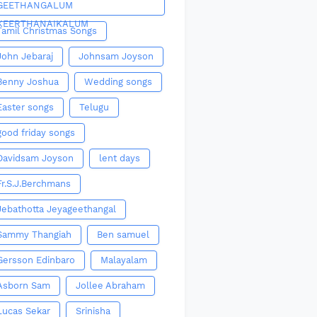
GEETHANGALUM
KEERTHANAIKALUM
Tamil Christmas Songs
John Jebaraj
Johnsam Joyson
Benny Joshua
Wedding songs
Easter songs
Telugu
good friday songs
Davidsam Joyson
lent days
Fr.S.J.Berchmans
Jebathotta Jeyageethangal
Sammy Thangiah
Ben samuel
Gersson Edinbaro
Malayalam
Asborn Sam
Jollee Abraham
Lucas Sekar
Srinisha