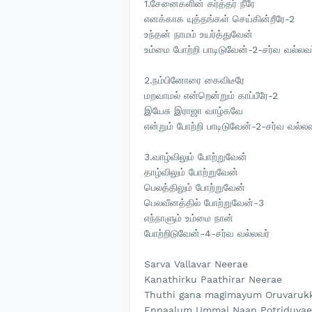
1.சேனைகளின் கர்த்தர் நீரே
எனக்காக யுத்தங்கள் செய்கின்றீரே-2
உந்தன் நாமம் உயர்த்துவேன்
உம்மை போற்றி பாடிடுவேன்-2-சர்வ வல்லவர
2.நம்பினோரை கைவிடீரே
மறவாமல் என்றென்றும் காப்பீரே-2
இயேசு இராஜா வாழ்கவே
என்றும் போற்றி பாடிடுவேன்-2-சர்வ வல்லவ
3.வாழ்விலும் போற்றுவேன்
தாழ்விலும் போற்றுவேன்
பெலத்திலும் போற்றுவேன்
பெலவீனத்தில் போற்றுவேன்-3
எந்நாளும் உம்மை நான்
போற்றிடுவேன்-4-சர்வ வல்லவர்
Sarva Vallavar Neerae
Kanathirku Paathirar Neerae
Thuthi gana magimayum Oruvaruk
Ennaalum Ummai Naan Potriduvae