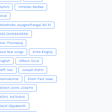
Yazhini
christian Medias
Hindi
Jebathotta Jeyageethangal Vol 41
DGS DHINAKARAN
Joel Thomasraj
New Year songs
Anita Kingsly
English
Giftson Durai
Jaffi Isac
Joseph Aldrin
Reenukumar
Alwin Paul Isaac
BENNY JOHN JOSEPH
BERYL NATASHA
David Vijayakanth