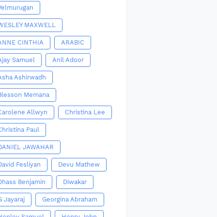
Velmurugan
WESLEY MAXWELL
ANNE CINTHIA
ARABIC
Ajay Samuel
Anil Adoor
Asha Ashirwadh
Blesson Memana
Carolene Allwyn
Christina Lee
Christina Paul
DANIEL JAWAHAR
David Fesliyan
Devu Mathew
Dhass Benjamin
Diwakar
G Jayaraj
Georgina Abraham
Henley Samuel
Henry John