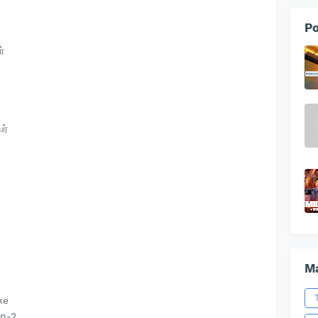
Po
்
ர்
Ma
ke
n-2