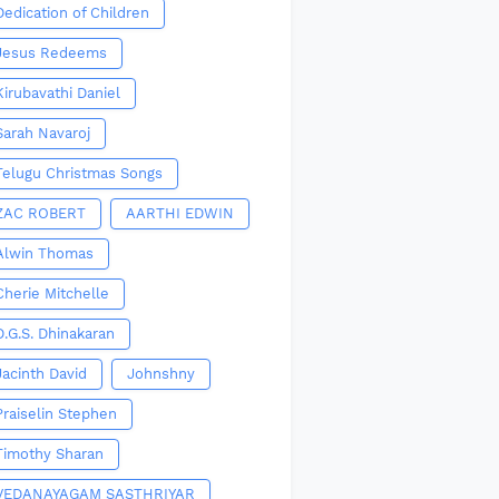
Dedication of Children
Jesus Redeems
Kirubavathi Daniel
Sarah Navaroj
Telugu Christmas Songs
ZAC ROBERT
AARTHI EDWIN
Alwin Thomas
Cherie Mitchelle
D.G.S. Dhinakaran
Jacinth David
Johnshny
Praiselin Stephen
Timothy Sharan
VEDANAYAGAM SASTHRIYAR