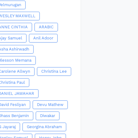
Velmurugan
WESLEY MAXWELL
ANNE CINTHIA
ARABIC
Ajay Samuel
Anil Adoor
Asha Ashirwadh
Blesson Memana
Carolene Allwyn
Christina Lee
Christina Paul
DANIEL JAWAHAR
David Fesliyan
Devu Mathew
Dhass Benjamin
Diwakar
G Jayaraj
Georgina Abraham
Henley Samuel
Henry John