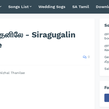
Songs List
Wedding Sogs
SA Tamil
Downl
So
்தனிலே - Siragugalin
ஞா
bo
e
ஞா
Ke
0
Ge
கீ
Sa
 Nizhal Thanilae
Fo