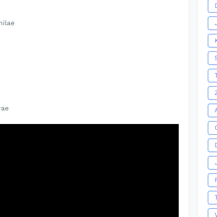
ilae
rae