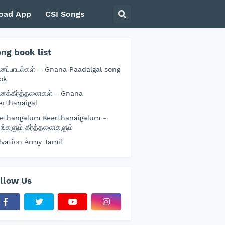
oad App
CSI Songs
ng book list
னப்பாடல்கள் – Gnana Paadalgal song
ok
னக்கீர்த்தனைகள் - Gnana
erthanaigal
ethangalum Keerthanaigalum -
தங்களும் கீர்த்தனைகளும்
lvation Army Tamil
llow Us