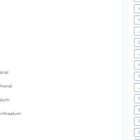
anai
dhanai
aalum
lunthaalum