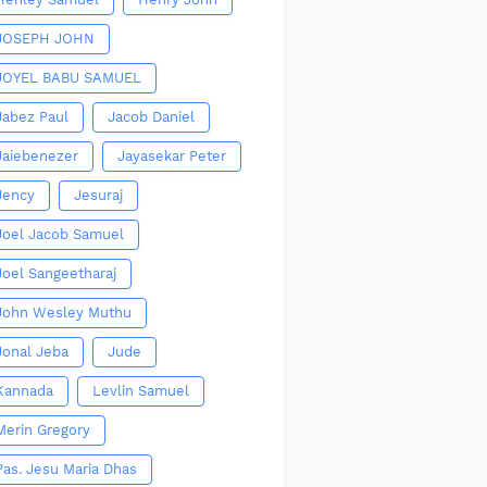
JOSEPH JOHN
JOYEL BABU SAMUEL
Jabez Paul
Jacob Daniel
Jaiebenezer
Jayasekar Peter
Jency
Jesuraj
Joel Jacob Samuel
Joel Sangeetharaj
John Wesley Muthu
Jonal Jeba
Jude
Kannada
Levlin Samuel
Merin Gregory
Pas. Jesu Maria Dhas