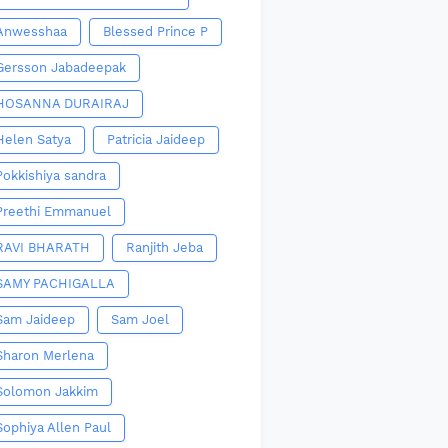
Anwesshaa
Blessed Prince P
Gersson Jabadeepak
HOSANNA DURAIRAJ
Helen Satya
Patricia Jaideep
Pokkishiya sandra
Preethi Emmanuel
RAVI BHARATH
Ranjith Jeba
SAMY PACHIGALLA
Sam Jaideep
Sam Joel
Sharon Merlena
Solomon Jakkim
Sophiya Allen Paul