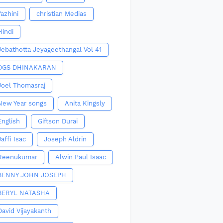
Yazhini
christian Medias
Hindi
Jebathotta Jeyageethangal Vol 41
DGS DHINAKARAN
Joel Thomasraj
New Year songs
Anita Kingsly
English
Giftson Durai
Jaffi Isac
Joseph Aldrin
Reenukumar
Alwin Paul Isaac
BENNY JOHN JOSEPH
BERYL NATASHA
David Vijayakanth