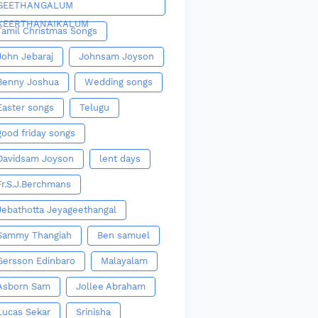
GEETHANGALUM
KEERTHANAIKALUM
Tamil Christmas Songs
John Jebaraj
Johnsam Joyson
Benny Joshua
Wedding songs
Easter songs
Telugu
good friday songs
Davidsam Joyson
lent days
Fr.S.J.Berchmans
Jebathotta Jeyageethangal
Sammy Thangiah
Ben samuel
Gersson Edinbaro
Malayalam
Asborn Sam
Jollee Abraham
Lucas Sekar
Srinisha