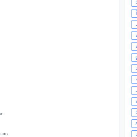
an
Naan