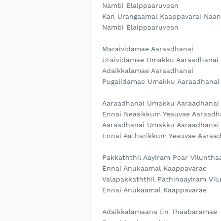
Nambi Elaippaaruvean
Kan Urangaamal Kaappavarai Naan
Nambi Elaippaaruvean
Maraividamae Aaraadhanai
Uraividamae Umakku Aaraadhanai
Adaikkalamae Aaraadhanai
Pugalidamae Umakku Aaraadhanai
Aaraadhanai Umakku Aaraadhanai
Ennai Neasikkum Yeauvae Aaraadh
Aaraadhanai Umakku Aaraadhanai
Ennai Aatharikkum Yeauvae Aaraa
Pakkaththil Aayiram Pear Vilunth
Ennai Anukaamal Kaappavarae
Valapakkaththil Pathinaayiram Vi
Ennai Anukaamal Kaappavarae
Adaikkalamaana En Thaabaramae