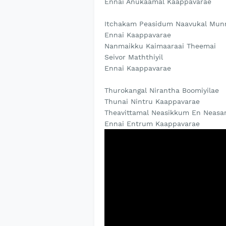
Ennai Anukaamal Kaappavarae
Itchakam Peasidum Naavukal Munn
Ennai Kaappavarae
Nanmaikku Kaimaaraai Theemai
Seivor Maththiyil
Ennai Kaappavarae
Thurokangal Nirantha Boomiyilae
Thunai Nintru Kaappavarae
Theavittamal Neasikkum En Neasa
Ennai Entrum Kaappavarae