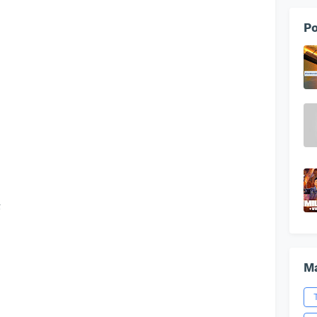
Po
ை
Ma