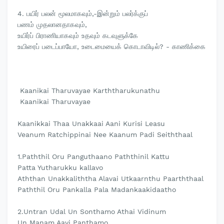
4. பயிர் பலன் மூலமாகவும்,-இன்றும் பலர்க்குப்
பணம் முதலானதாகவும்,
உயிர்ப் பிராணியாகவும் உதவும் கடவுளுக்கே
உயிரைப் படைப்பாயோ, உடைமையைக் கொடாவிடில்? - காணிக்கை
Kaanikai Tharuvayae Karththarukunathu
Kaanikai Tharuvayae
Kaanikkai Thaa Unakkaai Aani Kurisi Leasu
Veanum Ratchippinai Nee Kaanum Padi Seiththaal
1.Paththil Oru Panguthaano Paththinil Kattu
Patta Yutharukku kallavo
Aththan Unakkaliththa Alavai Utkaarnthu Paarththaal
Paththil Oru Pankalla Pala Madankaakidaatho
2.Untran Udal Un Sonthamo Athai Vidinum
Un Manam Aavi Panthamo