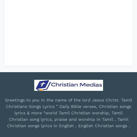
Greetings to you in the name of the lord Jesus Christ. Tamil
Christians Songs Lyrics ” Daily Bible verses, Christian songs
lyrics & more “world Tamil Christian worship, Tamil
Christian song lyrics, praise and worship in Tamil , Tamil
Christian songs lyrics in English , English Christian songs .