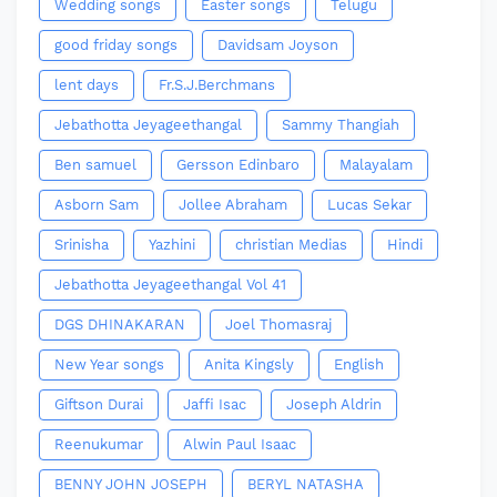
Wedding songs
Easter songs
Telugu
good friday songs
Davidsam Joyson
lent days
Fr.S.J.Berchmans
Jebathotta Jeyageethangal
Sammy Thangiah
Ben samuel
Gersson Edinbaro
Malayalam
Asborn Sam
Jollee Abraham
Lucas Sekar
Srinisha
Yazhini
christian Medias
Hindi
Jebathotta Jeyageethangal Vol 41
DGS DHINAKARAN
Joel Thomasraj
New Year songs
Anita Kingsly
English
Giftson Durai
Jaffi Isac
Joseph Aldrin
Reenukumar
Alwin Paul Isaac
BENNY JOHN JOSEPH
BERYL NATASHA