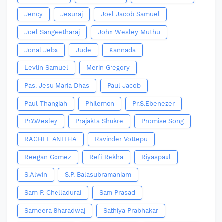
Jency
Jesuraj
Joel Jacob Samuel
Joel Sangeetharaj
John Wesley Muthu
Jonal Jeba
Jude
Kannada
Levlin Samuel
Merin Gregory
Pas. Jesu Maria Dhas
Paul Jacob
Paul Thangiah
Philemon
Pr.S.Ebenezer
Pr.Y.Wesley
Prajakta Shukre
Promise Song
RACHEL ANITHA
Ravinder Vottepu
Reegan Gomez
Refi Rekha
Riyaspaul
S.Alwin
S.P. Balasubramaniam
Sam P. Chelladurai
Sam Prasad
Sameera Bharadwaj
Sathiya Prabhakar