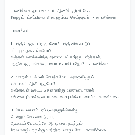
காணிக்கை தா உனக்காய் ஆணிக் குரிசி லேசு
வேணும் ரட்சிப்பினை நீ காணும்படி செய்ததால். - காணிக்கை
சரணங்கள்
1. பத்தில் ஒரு பங்குதானோ?-பத்தினில் கட்டுப்
பட்ட யூதருக் கல்லவோ?
அத்தன் உனக்களித்த அளவை உட்கார்ந்து பார்த்தால்,
பத்தில் ஒரு பங்கல்ல, பல மடங்காகிடாதோ? - காணிக்கை
2. உன்றன் உடல் உன் சொந்தமோ?-அதைவிடினும்
உன் மனம் ஆவி பந்தமோ?
அன்னவன் உடைய தென்றறிந்து உணர்வாயானால்
உன்னையும் உன்னுடைய உடைமையுமல்லோ ஈவாய்?- காணிக்கை
3. தேவ வசனம் பரப்ப,-அதனுக்கென்று
செல்லும் செலவை நிரப்ப,
ஆவலாய் யேசுவுக்கே ஆராதனை நடத்தும்
தேவ ஊழியத்துக்கும் திறந்த மனதுடனே - காணிக்கை