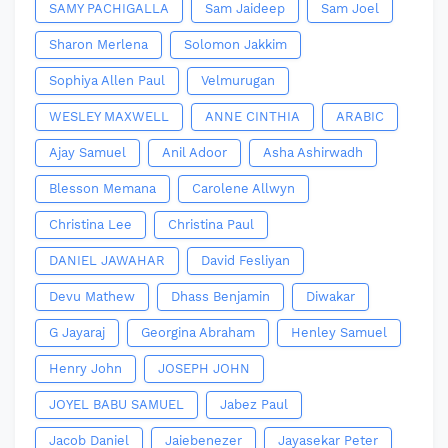
SAMY PACHIGALLA
Sam Jaideep
Sam Joel
Sharon Merlena
Solomon Jakkim
Sophiya Allen Paul
Velmurugan
WESLEY MAXWELL
ANNE CINTHIA
ARABIC
Ajay Samuel
Anil Adoor
Asha Ashirwadh
Blesson Memana
Carolene Allwyn
Christina Lee
Christina Paul
DANIEL JAWAHAR
David Fesliyan
Devu Mathew
Dhass Benjamin
Diwakar
G Jayaraj
Georgina Abraham
Henley Samuel
Henry John
JOSEPH JOHN
JOYEL BABU SAMUEL
Jabez Paul
Jacob Daniel
Jaiebenezer
Jayasekar Peter