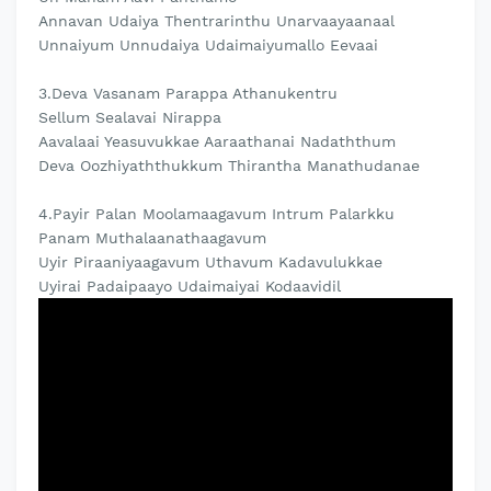
Annavan Udaiya Thentrarinthu Unarvaayaanaal
Unnaiyum Unnudaiya Udaimaiyumallo Eevaai
3.Deva Vasanam Parappa Athanukentru
Sellum Sealavai Nirappa
Aavalaai Yeasuvukkae Aaraathanai Nadaththum
Deva Oozhiyaththukkum Thirantha Manathudanae
4.Payir Palan Moolamaagavum Intrum Palarkku
Panam Muthalaanathaagavum
Uyir Piraaniyaagavum Uthavum Kadavulukkae
Uyirai Padaipaayo Udaimaiyai Kodaavidil