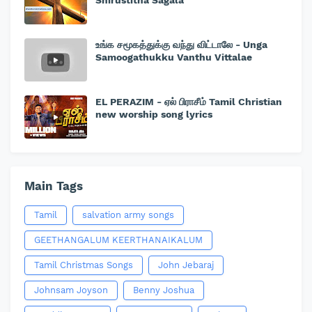
உங்க சமூகத்துக்கு வந்து விட்டாலே - Unga
Samoogathukku Vanthu Vittalae
EL PERAZIM - ஏல் பிராசீம் Tamil Christian
new worship song lyrics
Main Tags
Tamil
salvation army songs
GEETHANGALUM KEERTHANAIKALUM
Tamil Christmas Songs
John Jebaraj
Johnsam Joyson
Benny Joshua