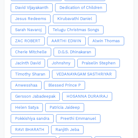
David Vijayakanth
Dedication of Children
Jesus Redeems
Kirubavathi Daniel
Sarah Navaroj
Telugu Christmas Songs
ZAC ROBERT
AARTHI EDWIN
Alwin Thomas
Cherie Mitchelle
D.G.S. Dhinakaran
Jacinth David
Johnshny
Praiselin Stephen
Timothy Sharan
VEDANAYAGAM SASTHRIYAR
Anwesshaa
Blessed Prince P
Gersson Jabadeepak
HOSANNA DURAIRAJ
Helen Satya
Patricia Jaideep
Pokkishiya sandra
Preethi Emmanuel
RAVI BHARATH
Ranjith Jeba