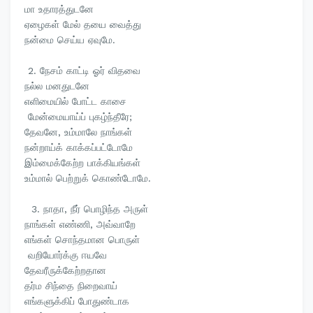
மா உதாரத்துடனே
ஏழைகள் மேல் தயை வைத்து
நன்மை செய்ய ஏவுமே.
2. நேசம் காட்டி ஓர் விதவை
நல்ல மனதுடனே
எளிமையில் போட்ட காசை
மேன்மையாய்ப் புகழ்ந்தீரே;
தேவனே, உம்மாலே நாங்கள்
நன்றாய்க் காக்கப்பட்டோமே
இம்மைக்கேற்ற பாக்கியங்கள்
உம்மால் பெற்றுக் கொண்டோமே.
3. நாதா, நீர் பொழிந்த அருள்
நாங்கள் எண்ணி, அவ்வாறே
எங்கள் சொந்தமான பொருள்
வறியோர்க்கு ஈயவே
தேவரீருக்கேற்றதான
தர்ம சிந்தை நிறைவாய்
எங்களுக்கிப் போதுண்டாக