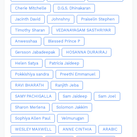
Cherie Mitchelle
D.G.S. Dhinakaran
Jacinth David
Johnshny
Praiselin Stephen
Timothy Sharan
VEDANAYAGAM SASTHRIYAR
Anwesshaa
Blessed Prince P
Gersson Jabadeepak
HOSANNA DURAIRAJ
Helen Satya
Patricia Jaideep
Pokkishiya sandra
Preethi Emmanuel
RAVI BHARATH
Ranjith Jeba
SAMY PACHIGALLA
Sam Jaideep
Sam Joel
Sharon Merlena
Solomon Jakkim
Sophiya Allen Paul
Velmurugan
WESLEY MAXWELL
ANNE CINTHIA
ARABIC