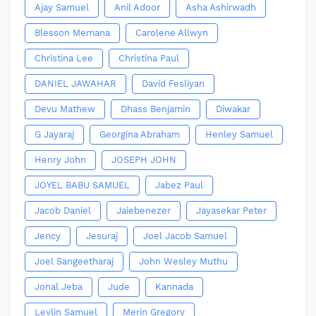
Ajay Samuel
Anil Adoor
Asha Ashirwadh
Blesson Memana
Carolene Allwyn
Christina Lee
Christina Paul
DANIEL JAWAHAR
David Fesliyan
Devu Mathew
Dhass Benjamin
Diwakar
G Jayaraj
Georgina Abraham
Henley Samuel
Henry John
JOSEPH JOHN
JOYEL BABU SAMUEL
Jabez Paul
Jacob Daniel
Jaiebenezer
Jayasekar Peter
Jency
Jesuraj
Joel Jacob Samuel
Joel Sangeetharaj
John Wesley Muthu
Jonal Jeba
Jude
Kannada
Levlin Samuel
Merin Gregory