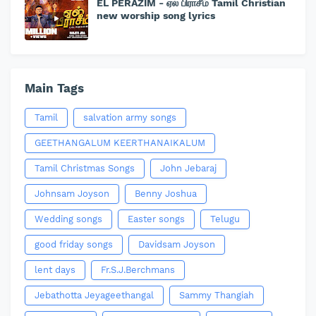
EL PERAZIM - ஏல் பிராசீம் Tamil Christian
new worship song lyrics
Main Tags
Tamil
salvation army songs
GEETHANGALUM KEERTHANAIKALUM
Tamil Christmas Songs
John Jebaraj
Johnsam Joyson
Benny Joshua
Wedding songs
Easter songs
Telugu
good friday songs
Davidsam Joyson
lent days
Fr.S.J.Berchmans
Jebathotta Jeyageethangal
Sammy Thangiah