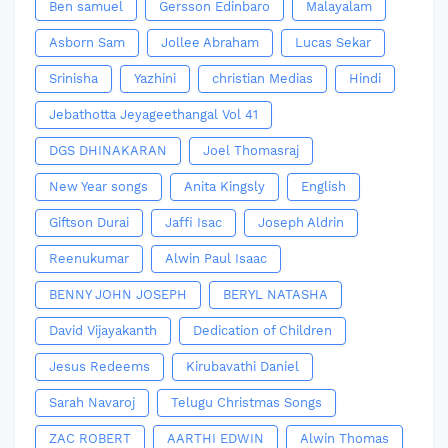
Ben samuel
Gersson Edinbaro
Malayalam
Asborn Sam
Jollee Abraham
Lucas Sekar
Srinisha
Yazhini
christian Medias
Hindi
Jebathotta Jeyageethangal Vol 41
DGS DHINAKARAN
Joel Thomasraj
New Year songs
Anita Kingsly
English
Giftson Durai
Jaffi Isac
Joseph Aldrin
Reenukumar
Alwin Paul Isaac
BENNY JOHN JOSEPH
BERYL NATASHA
David Vijayakanth
Dedication of Children
Jesus Redeems
Kirubavathi Daniel
Sarah Navaroj
Telugu Christmas Songs
ZAC ROBERT
AARTHI EDWIN
Alwin Thomas