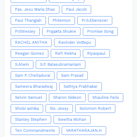
Pas. Jesu Maria Dhas
Paul Jacob
Paul Thangiah
Philemon
Pr.S.Ebenezer
Pr.Y.Wesley
Prajakta Shukre
Promise Song
RACHEL ANITHA
Ravinder Vottepu
Reegan Gomez
Refi Rekha
Riyaspaul
S.Alwin
S.P. Balasubramaniam
Sam P. Chelladurai
Sam Prasad
Sameera Bharadwaj
Sathiya Prabhakar
Selvin Samuel
Sharon Gideon
Shauline Felix
Shobi ashika
Sis. Jessy
Solomon Robert
Stanley Stephen
Swetha Mohan
Ten Commandments
VARATHARAJAN.H