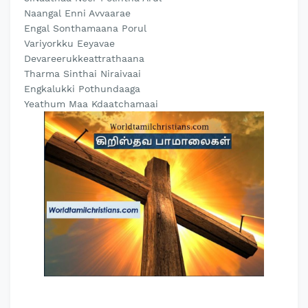
Naangal Enni Avvaarae
Engal Sonthamaana Porul
Variyorkku Eeyavae
Devareerukkeattrathaana
Tharma Sinthai Niraivaai
Engkalukki Pothundaaga
Yeathum Maa Kdaatchamaai