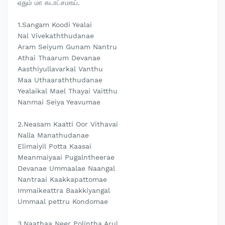
ஏதும் மா கடாட்சமாய்.
1.Sangam Koodi Yealai
Nal Vivekaththudanae
Aram Seiyum Gunam Nantru
Athai Thaarum Devanae
Aasthiyullavarkal Vanthu
Maa Uthaaraththudanae
Yealaikal Mael Thayai Vaitthu
Nanmai Seiya Yeavumae
2.Neasam Kaatti Oor Vithavai
Nalla Manathudanae
Elimaiyil Potta Kaasai
Meanmaiyaai Pugalntheerae
Devanae Ummaalae Naangal
Nantraai Kaakkapattomae
Immaikeattra Baakkiyangal
Ummaal pettru Kondomae
3.Naathaa Neer Polintha Arul