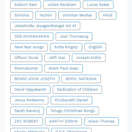
Asborn Sam
Jollee Abraham
Lucas Sekar
Srinisha
Yazhini
christian Medias
Hindi
Jebathotta Jeyageethangal Vol 41
DGS DHINAKARAN
Joel Thomasraj
New Year songs
Anita Kingsly
English
Giftson Durai
Jaffi Isac
Joseph Aldrin
Reenukumar
Alwin Paul Isaac
BENNY JOHN JOSEPH
BERYL NATASHA
David Vijayakanth
Dedication of Children
Jesus Redeems
Kirubavathi Daniel
Sarah Navaroj
Telugu Christmas Songs
ZAC ROBERT
AARTHI EDWIN
Alwin Thomas
Cherie Mitchelle
D.G.S. Dhinakaran