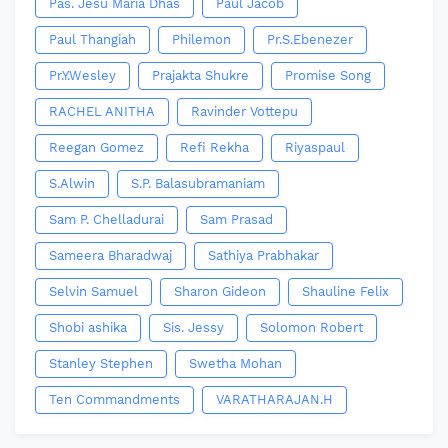
Pas. Jesu Maria Dhas
Paul Jacob
Paul Thangiah
Philemon
Pr.S.Ebenezer
Pr.Y.Wesley
Prajakta Shukre
Promise Song
RACHEL ANITHA
Ravinder Vottepu
Reegan Gomez
Refi Rekha
Riyaspaul
S.Alwin
S.P. Balasubramaniam
Sam P. Chelladurai
Sam Prasad
Sameera Bharadwaj
Sathiya Prabhakar
Selvin Samuel
Sharon Gideon
Shauline Felix
Shobi ashika
Sis. Jessy
Solomon Robert
Stanley Stephen
Swetha Mohan
Ten Commandments
VARATHARAJAN.H