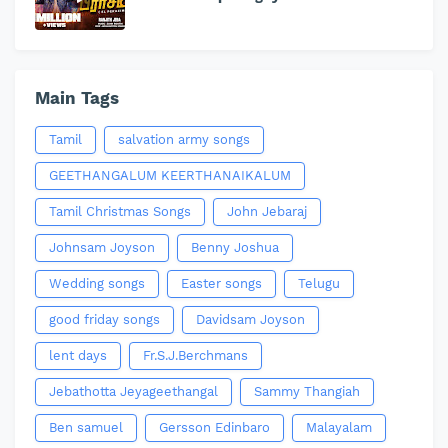
Main Tags
Tamil
salvation army songs
GEETHANGALUM KEERTHANAIKALUM
Tamil Christmas Songs
John Jebaraj
Johnsam Joyson
Benny Joshua
Wedding songs
Easter songs
Telugu
good friday songs
Davidsam Joyson
lent days
Fr.S.J.Berchmans
Jebathotta Jeyageethangal
Sammy Thangiah
Ben samuel
Gersson Edinbaro
Malayalam