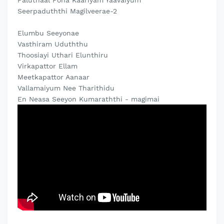
Paluthaal Pona Kaariyam Yaavaiyum
Seerpaduththi Magilveerae-2
Elumbu Seeyonae
Vasthiram Uduththu
Thoosiayi Uthari Elunthiru
Virkapattor Ellam
Meetkapattor Aanaar
Vallamaiyum Nee Tharithidu
En Neasa Seeyon Kumaraththi - magimai