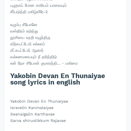
பழுதாய் போன காரியம் யாவையும்
சீர்படுத்தி மகிழ்வீரே-2
எழும்பு சீயோனே
வஸ்திரம் உடுத்து
தூசியை உதறி எழுந்திரு
விற்கபட்டோர் எல்லாம்
மீட்கபட்டோர் ஆனார்
வல்லமையையும் நீ தரித்திடு
என் நேச சீயோன் குமாரத்தி… - மகிமை
Yakobin Devan En Thunaiyae
song lyrics in english
Yakobin Devan En Thunaiyae
Isravelin Kanmalaiyae
Seanaigalin Karthavae
Sarva shirustikkum Rajavae