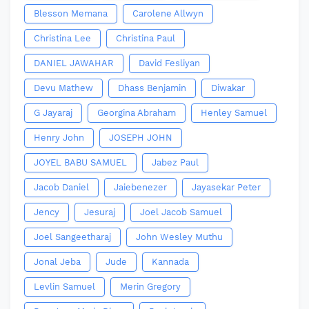
Blesson Memana
Carolene Allwyn
Christina Lee
Christina Paul
DANIEL JAWAHAR
David Fesliyan
Devu Mathew
Dhass Benjamin
Diwakar
G Jayaraj
Georgina Abraham
Henley Samuel
Henry John
JOSEPH JOHN
JOYEL BABU SAMUEL
Jabez Paul
Jacob Daniel
Jaiebenezer
Jayasekar Peter
Jency
Jesuraj
Joel Jacob Samuel
Joel Sangeetharaj
John Wesley Muthu
Jonal Jeba
Jude
Kannada
Levlin Samuel
Merin Gregory