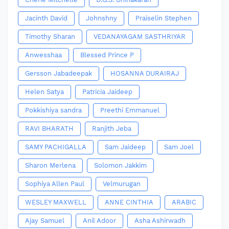
Jacinth David
Johnshny
Praiselin Stephen
Timothy Sharan
VEDANAYAGAM SASTHRIYAR
Anwesshaa
Blessed Prince P
Gersson Jabadeepak
HOSANNA DURAIRAJ
Helen Satya
Patricia Jaideep
Pokkishiya sandra
Preethi Emmanuel
RAVI BHARATH
Ranjith Jeba
SAMY PACHIGALLA
Sam Jaideep
Sam Joel
Sharon Merlena
Solomon Jakkim
Sophiya Allen Paul
Velmurugan
WESLEY MAXWELL
ANNE CINTHIA
ARABIC
Ajay Samuel
Anil Adoor
Asha Ashirwadh