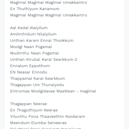
Magimai Magimai Magimai Umakkantro
En Thuthiyum Kanamum
Magimai Magimai Magimai Umakkantro
Aal Kadal Alaiyilum
Amilnthidum Nilaiyilum
Unthan Karam Ennai Thookkum
Moolgi Naan Pogamal
Mudinthu Naan Pogamal
Unthan Kirubai Karai Searkkum-2
Ennalum Eppothum
EN Neasar Ennodu
Thappamal Karai Searkkum
Thagappan Um Thunaiyodu
Entrumae Moolgidavae Maattean - magimai
Thagappan Neerae
En Thaguthiyum Neerae
Vilunthu Pona Thaaveethin Koodaram
Meendum Elumba Seiveerae