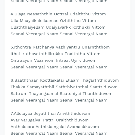
Seanai Veerargal Naam Seanai Veerargal Naam
4.Ulaga Neasaththin Oottrai Udaiththu Vittom
Ulla Maayaikalellaamae Ozhiththu Vittom
Ullaththaiyellam Udaiyavarkk Kothukki Vittom
Seanai Veerargal Naam Seanai Veerargal Naam
5.Ithontra Ratchanya Vazhiyentru Unarnththom
Ithai Iruthayaththilirukka Enaiththu Vittom
Ontraayuir Vaazhvom Intreal Uyirviduvom
Seanai Veerargal Naam Seanai Veerargal Naam
6.Saaththaan Koottaikalai Ellaam Thagarththiduvom
Thakka Samayaththil Saththiyaththai Saattriduvom
Sattrum Thayangaamal Saatchiyai Thanthiduvom
Seanai Veerargal Naam Seanai Veerargal Naam
7.Alleluyaa Jeyaththai Ariviththiduvom
Avar varugaiyai Pattri Uraiththiduvom
Anthakaara Aathikkangalai Avamaakkuvom
Seanai Veerargal Naam Seanai Veerargal Naam