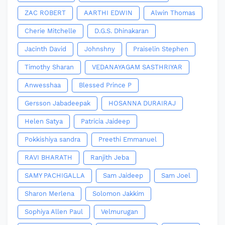
ZAC ROBERT
AARTHI EDWIN
Alwin Thomas
Cherie Mitchelle
D.G.S. Dhinakaran
Jacinth David
Johnshny
Praiselin Stephen
Timothy Sharan
VEDANAYAGAM SASTHRIYAR
Anwesshaa
Blessed Prince P
Gersson Jabadeepak
HOSANNA DURAIRAJ
Helen Satya
Patricia Jaideep
Pokkishiya sandra
Preethi Emmanuel
RAVI BHARATH
Ranjith Jeba
SAMY PACHIGALLA
Sam Jaideep
Sam Joel
Sharon Merlena
Solomon Jakkim
Sophiya Allen Paul
Velmurugan