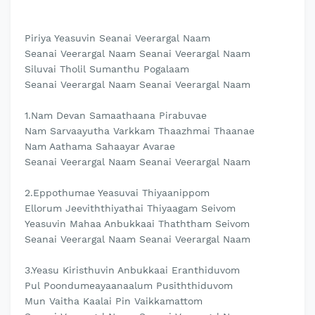
Piriya Yeasuvin Seanai Veerargal Naam
Seanai Veerargal Naam Seanai Veerargal Naam
Siluvai Tholil Sumanthu Pogalaam
Seanai Veerargal Naam Seanai Veerargal Naam
1.Nam Devan Samaathaana Pirabuvae
Nam Sarvaayutha Varkkam Thaazhmai Thaanae
Nam Aathama Sahaayar Avarae
Seanai Veerargal Naam Seanai Veerargal Naam
2.Eppothumae Yeasuvai Thiyaanippom
Ellorum Jeeviththiyathai Thiyaagam Seivom
Yeasuvin Mahaa Anbukkaai Thaththam Seivom
Seanai Veerargal Naam Seanai Veerargal Naam
3.Yeasu Kiristhuvin Anbukkaai Eranthiduvom
Pul Poondumeayaanaalum Pusiththiduvom
Mun Vaitha Kaalai Pin Vaikkamattom