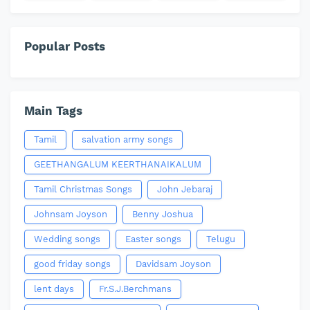
Popular Posts
Main Tags
Tamil
salvation army songs
GEETHANGALUM KEERTHANAIKALUM
Tamil Christmas Songs
John Jebaraj
Johnsam Joyson
Benny Joshua
Wedding songs
Easter songs
Telugu
good friday songs
Davidsam Joyson
lent days
Fr.S.J.Berchmans