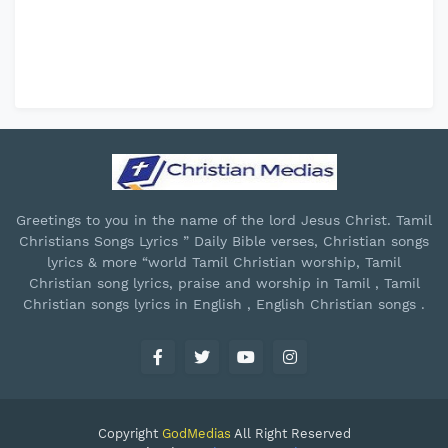
Greetings to you in the name of the lord Jesus Christ. Tamil
Christians Songs Lyrics ” Daily Bible verses, Christian songs
lyrics & more “world Tamil Christian worship, Tamil
Christian song lyrics, praise and worship in Tamil , Tamil
Christian songs lyrics in English , English Christian songs .
Copyright
GodMedias
All Right Reserved