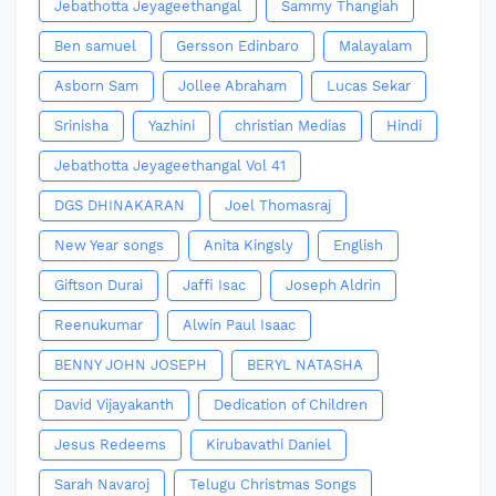
Jebathotta Jeyageethangal
Sammy Thangiah
Ben samuel
Gersson Edinbaro
Malayalam
Asborn Sam
Jollee Abraham
Lucas Sekar
Srinisha
Yazhini
christian Medias
Hindi
Jebathotta Jeyageethangal Vol 41
DGS DHINAKARAN
Joel Thomasraj
New Year songs
Anita Kingsly
English
Giftson Durai
Jaffi Isac
Joseph Aldrin
Reenukumar
Alwin Paul Isaac
BENNY JOHN JOSEPH
BERYL NATASHA
David Vijayakanth
Dedication of Children
Jesus Redeems
Kirubavathi Daniel
Sarah Navaroj
Telugu Christmas Songs