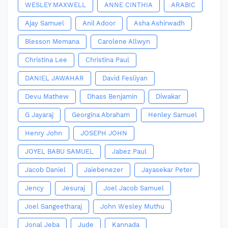
WESLEY MAXWELL
ANNE CINTHIA
ARABIC
Ajay Samuel
Anil Adoor
Asha Ashirwadh
Blesson Memana
Carolene Allwyn
Christina Lee
Christina Paul
DANIEL JAWAHAR
David Fesliyan
Devu Mathew
Dhass Benjamin
Diwakar
G Jayaraj
Georgina Abraham
Henley Samuel
Henry John
JOSEPH JOHN
JOYEL BABU SAMUEL
Jabez Paul
Jacob Daniel
Jaiebenezer
Jayasekar Peter
Jency
Jesuraj
Joel Jacob Samuel
Joel Sangeetharaj
John Wesley Muthu
Jonal Jeba
Jude
Kannada