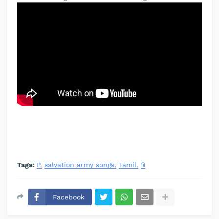
Tags:
P
salvation army songs
Tamil
பி
Facebook